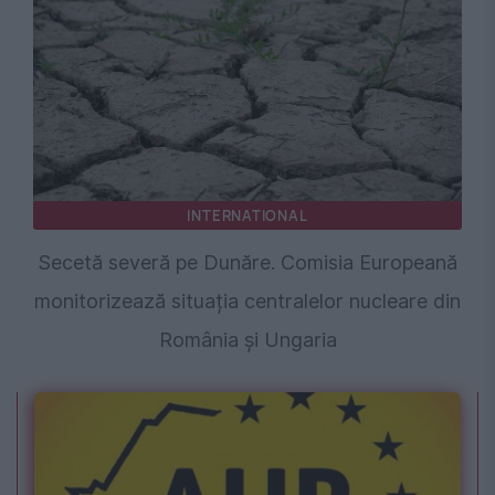
INTERNATIONAL
Secetă severă pe Dunăre. Comisia Europeană
monitorizează situația centralelor nucleare din
România și Ungaria