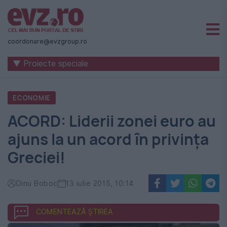
Știri
naționale
coordonare@evzgroup.ro
și
▼ Proiecte speciale
internaționale
|
ECONOMIE
România
ACORD: Liderii zonei euro au
-
ajuns la un acord în privinţa
Evenimentul
Greciei!
Zilei
Dinu Boboc
13 iulie 2015, 10:14
COMENTEAZĂ ȘTIREA