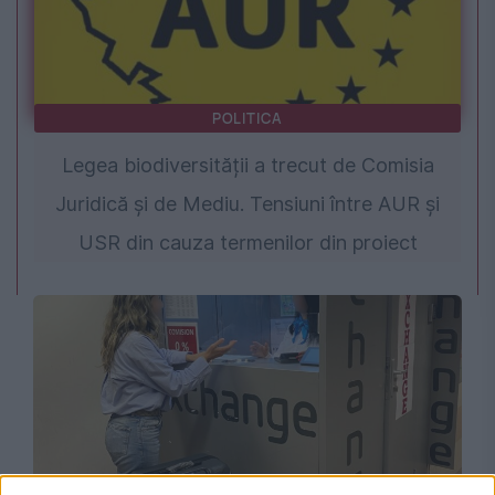
POLITICA
Legea biodiversității a trecut de Comisia
Juridică și de Mediu. Tensiuni între AUR și
USR din cauza termenilor din proiect