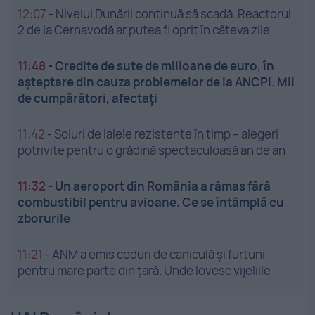
12:07
-
Nivelul Dunării continuă să scadă. Reactorul
2 de la Cernavodă ar putea fi oprit în câteva zile
11:48
-
Credite de sute de milioane de euro, în
așteptare din cauza problemelor de la ANCPI. Mii
de cumpărători, afectați
11:42
-
Soiuri de lalele rezistente în timp – alegeri
potrivite pentru o grădină spectaculoasă an de an
11:32
-
Un aeroport din România a rămas fără
combustibil pentru avioane. Ce se întâmplă cu
zborurile
11:21
-
ANM a emis coduri de caniculă și furtuni
pentru mare parte din țară. Unde lovesc vijeliile