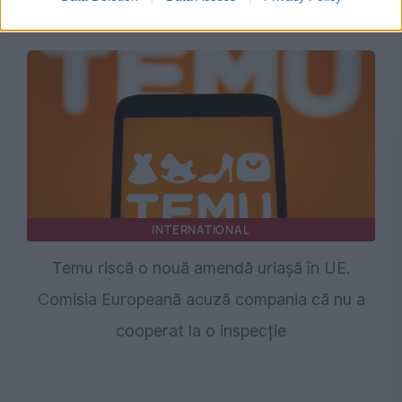
răspunsuri au criticat restricțiile suplimentare
INTERNATIONAL
Temu riscă o nouă amendă uriașă în UE.
Comisia Europeană acuză compania că nu a
cooperat la o inspecție