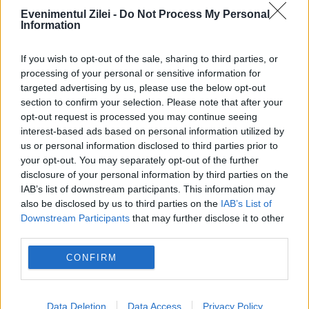
ECONOMIE
Evenimentul Zilei -
Do Not Process My Personal
Information
Noul curs BNR aduce o schimbare urmărită de
If you wish to opt-out of the sale, sharing to third parties, or
toată piața
processing of your personal or sensitive information for
targeted advertising by us, please use the below opt-out
section to confirm your selection. Please note that after your
opt-out request is processed you may continue seeing
interest-based ads based on personal information utilized by
us or personal information disclosed to third parties prior to
your opt-out. You may separately opt-out of the further
disclosure of your personal information by third parties on the
IAB’s list of downstream participants. This information may
also be disclosed by us to third parties on the
IAB’s List of
Downstream Participants
that may further disclose it to other
third parties.
ECONOMIE
CONFIRM
Consultarea Comisiei Europene privind
produsele cu nicotină: Peste 90% dintre
Data Deletion
Data Access
Privacy Policy