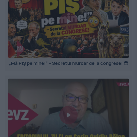
„Mă PIȘ pe mine!” – Secretul murdar de la congrese! 😳