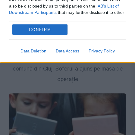
also be disclosed by us to third parties on the
IAB’s List of
Downstream Participants
that may further disclose it to other
third parties.
CONFIRM
SOCIAL
„Ambulanța neagră” care fură copii. Medicii au
Data Deletion
Data Access
Privacy Policy
fost atacați cu bâte, topoare și pietre într-o
comună din Cluj. Șoferul a ajuns pe masa de
operație