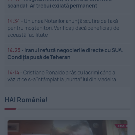
scandal: Ar trebui exilată permanent
14:34
-
Uniunea Notarilor anunță scutire de taxă
pentru moștenitori. Verificați dacă beneficiați de
această facilitate
14:25
-
Iranul refuză negocierile directe cu SUA.
Condiția pusă de Teheran
14:14
-
Cristiano Ronaldo a râs cu lacrimi când a
văzut ce s-a întâmplat la „nunta” lui din Madeira
HAI România!