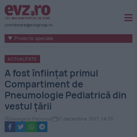
Știri
naționale
coordonare@evzgroup.ro
și
▼ Proiecte speciale
internaționale
|
ACTUALITATE
România
A fost înființat primul
-
Compartiment de
Evenimentul
Pneumologie Pediatrică din
Zilei
vestul țării
Georgeta Petrovici
21 decembrie 2017, 14:55