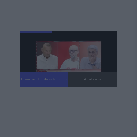
Următorul videoclip în 4
Anulează