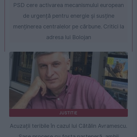
PSD cere activarea mecanismului european
de urgență pentru energie și susține
menținerea centralelor pe cărbune. Critici la
adresa lui Bolojan
JUSTITIE
Acuzații teribile în cazul lui Cătălin Avramescu.
Șase procese cu fosta parteneră, ambii