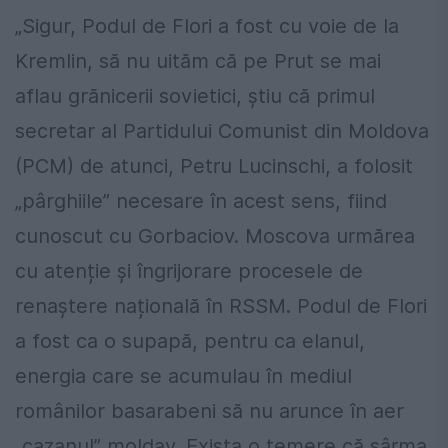
„Sigur, Podul de Flori a fost cu voie de la
Kremlin, să nu uităm că pe Prut se mai
aflau grănicerii sovietici, știu că primul
secretar al Partidului Comunist din Moldova
(PCM) de atunci, Petru Lucinschi, a folosit
„pârghiile” necesare în acest sens, fiind
cunoscut cu Gorbaciov. Moscova urmărea
cu atenție și îngrijorare procesele de
renaștere națională în RSSM. Podul de Flori
a fost ca o supapă, pentru ca elanul,
energia care se acumulau în mediul
românilor basarabeni să nu arunce în aer
„cazanul” moldav. Exista o temere că sârma