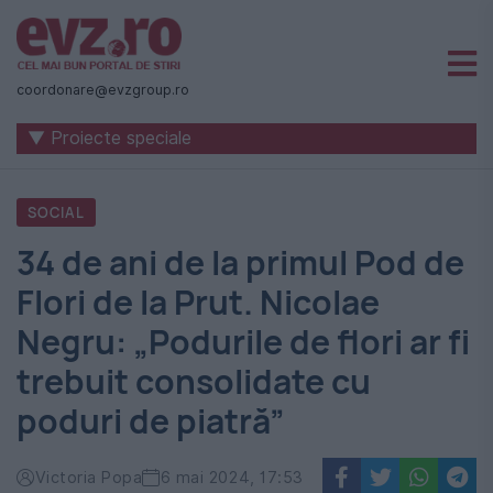
Știri
naționale
coordonare@evzgroup.ro
și
▼ Proiecte speciale
internaționale
|
SOCIAL
România
34 de ani de la primul Pod de
-
Flori de la Prut. Nicolae
Evenimentul
Negru: „Podurile de flori ar fi
Zilei
trebuit consolidate cu
poduri de piatră”
Victoria Popa
6 mai 2024, 17:53