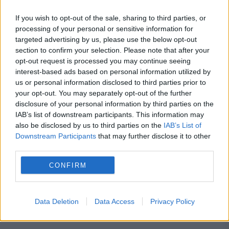
Înainte să construiești ceva, trebuie să
If you wish to opt-out of the sale, sharing to third parties, or
știi acest lucru. Amenzile pot ajunge la
processing of your personal or sensitive information for
targeted advertising by us, please use the below opt-out
sume uriașe
section to confirm your selection. Please note that after your
opt-out request is processed you may continue seeing
interest-based ads based on personal information utilized by
us or personal information disclosed to third parties prior to
your opt-out. You may separately opt-out of the further
podul de flori
Prut
republica moldova
disclosure of your personal information by third parties on the
IAB’s list of downstream participants. This information may
also be disclosed by us to third parties on the
IAB’s List of
Downstream Participants
that may further disclose it to other
third parties.
CONFIRM
Data Deletion
Data Access
Privacy Policy