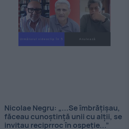
Următorul videoclip în 4
Anulează
Nicolae Negru: „...Se îmbrățișau,
făceau cunoștință unii cu alții, se
invitau reciprroc în ospeție...”