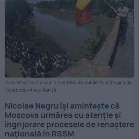
Foto Mihai Potârniche: 6 mai 1990. Podul de flori!/ Pagina de
Facebook/ Alecu Reniță
Nicolae Negru își amintește că
Moscova urmărea cu atenție și
îngrijorare procesele de renaștere
națională în RSSM