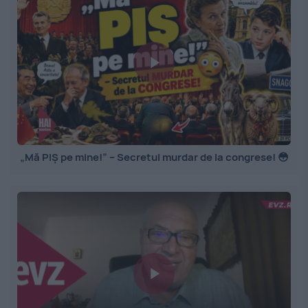
„Mă PIȘ pe mine!” – Secretul murdar de la congrese! 😳