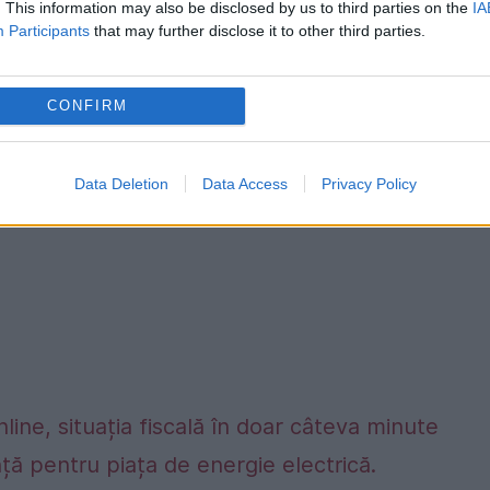
n cazul Uniunii Europene şi Europei Occidentale,
. This information may also be disclosed by us to third parties on the
IA
Participants
that may further disclose it to other third parties.
care sunt afectate de modificarea metodologiei,
CONFIRM
Data Deletion
Data Access
Privacy Policy
nline, situația fiscală în doar câteva minute
ță pentru piața de energie electrică.