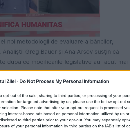
i noi metodologii de evaluare a băncilor,
Analiştii Greg Bauer şi Ana Arsov susţin că
ite după ce modificările legislative au făcut mai
ri.
l Zilei -
Do Not Process My Personal Information
retrogradate, deoarece instituţiile respective n
to opt-out of the sale, sharing to third parties, or processing of your per
ţinătorii de obligaţiuni.
formation for targeted advertising by us, please use the below opt-out s
r selection. Please note that after your opt-out request is processed y
ele 1.934 de entităţi bancare evaluate, care incl
eing interest-based ads based on personal information utilized by us or
disclosed to third parties prior to your opt-out. You may separately opt-
e şi alte entităţi pentru care Moody's a acordat
losure of your personal information by third parties on the IAB’s list of