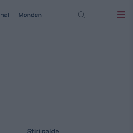
onal
Monden
Stiri calde