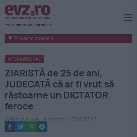
Știri
naționale
coordonare@evzgroup.ro
și
▼ Proiecte speciale
internaționale
|
INTERNATIONAL
România
ZIARISTĂ de 25 de ani,
-
JUDECATĂ că ar fi vrut să
Evenimentul
răstoarne un DICTATOR
Zilei
feroce
Andrei Vi şan
4 noiembrie 2017, 18:43