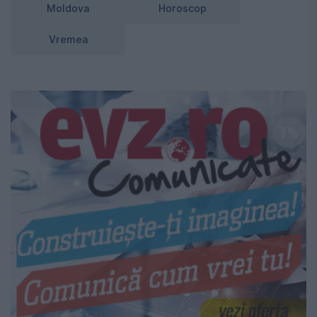
Moldova
Horoscop
Vremea