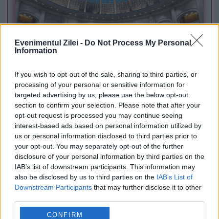
Evenimentul Zilei -
Do Not Process My Personal
Information
If you wish to opt-out of the sale, sharing to third parties, or
processing of your personal or sensitive information for
POLITICA
targeted advertising by us, please use the below opt-out
section to confirm your selection. Please note that after your
Sorin Grindeanu: Parlamentul a evitat
opt-out request is processed you may continue seeing
interest-based ads based on personal information utilized by
pierderea a 5,8 miliarde de euro din PNRR și a
us or personal information disclosed to third parties prior to
deblocat 16,7 miliarde din SAFE
your opt-out. You may separately opt-out of the further
disclosure of your personal information by third parties on the
IAB’s list of downstream participants. This information may
also be disclosed by us to third parties on the
IAB’s List of
Downstream Participants
that may further disclose it to other
third parties.
CONFIRM