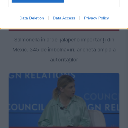
Data Deletion
Data Access
Privacy Policy
INTERNATIONAL
Salmonella în ardei jalapeño importanți din
Mexic. 345 de îmbolnăviri; anchetă amplă a
autorităților