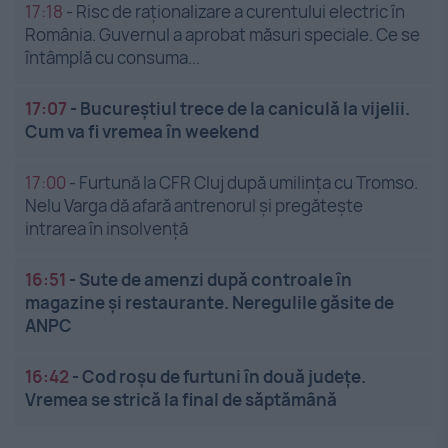
17:18
-
Risc de raționalizare a curentului electric în
România. Guvernul a aprobat măsuri speciale. Ce se
întâmplă cu consuma...
17:07
-
Bucureștiul trece de la caniculă la vijelii.
Cum va fi vremea în weekend
17:00
-
Furtună la CFR Cluj după umilința cu Tromso.
Nelu Varga dă afară antrenorul și pregătește
intrarea în insolvență
16:51
-
Sute de amenzi după controale în
magazine și restaurante. Neregulile găsite de
ANPC
16:42
-
Cod roșu de furtuni în două județe.
Vremea se strică la final de săptămână