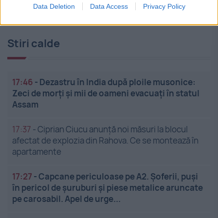
Data Deletion
Data Access
Privacy Policy
Stiri calde
17:46
-
Dezastru în India după ploile musonice:
Zeci de morți și mii de oameni evacuați în statul
Assam
17:37
-
Ciprian Ciucu anunță noi măsuri la blocul
afectat de explozia din Rahova. Ce se montează în
apartamente
17:27
-
Capcane periculoase pe A2. Șoferii, puși
în pericol de șuruburi și piese metalice aruncate
pe carosabil. Apel de urge...