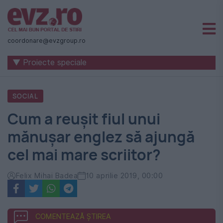
Știri
naționale
coordonare@evzgroup.ro
și
▼ Proiecte speciale
internaționale
|
SOCIAL
România
Cum a reușit fiul unui
-
mănușar englez să ajungă
Evenimentul
cel mai mare scriitor?
Zilei
Felix Mihai Badea
10 aprilie 2019, 00:00
COMENTEAZĂ ȘTIREA