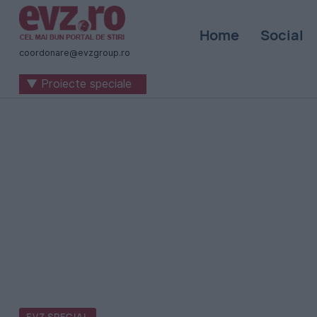
Știri
Home
Social
naționale
coordonare@evzgroup.ro
și
▼ Proiecte speciale
internaționale
|
România
-
Evenimentul
Zilei