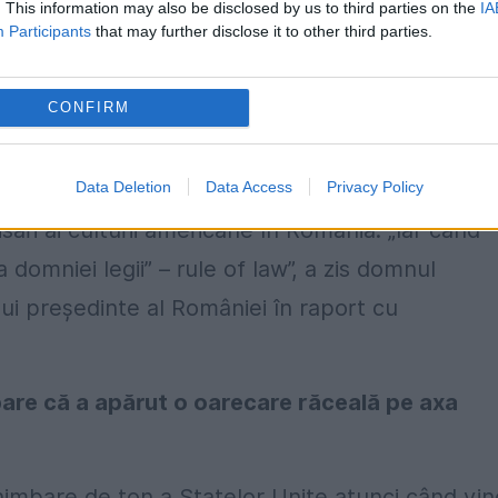
. This information may also be disclosed by us to third parties on the
IA
Participants
that may further disclose it to other third parties.
itează SUA. De acolo, de la fața locului, simți
CONFIRM
că acesta a recunoscut rolul de „liant” al
Data Deletion
Data Access
Privacy Policy
 state și ne-a invitat să ne implicăm activ în
ari ai culturii americane în România. „Iar când
domniei legii” – rule of law”, a zis domnul
ui președinte al României în raport cu
pare că a apărut o oarecare răceală pe axa
chimbare de ton a Statelor Unite atunci când vin