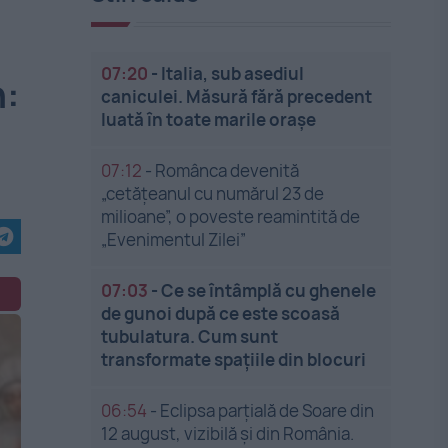
07:20
-
Italia, sub asediul
n:
caniculei. Măsură fără precedent
luată în toate marile orașe
07:12
-
Românca devenită
„cetățeanul cu numărul 23 de
milioane”, o poveste reamintită de
„Evenimentul Zilei”
07:03
-
Ce se întâmplă cu ghenele
de gunoi după ce este scoasă
tubulatura. Cum sunt
transformate spațiile din blocuri
06:54
-
Eclipsa parțială de Soare din
12 august, vizibilă și din România.