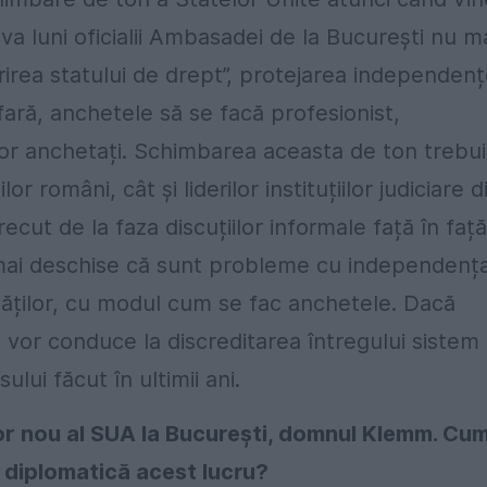
eva luni oficialii Ambasadei de la București nu m
rirea statului de drept”, protejarea independenț
 afară, anchetele să se facă profesionist,
lor anchetați. Schimbarea aceasta de ton trebu
or români, cât și liderilor instituțiilor judiciare d
recut de la faza discuțiilor informale față în față
t mai deschise că sunt probleme cu independenț
ităților, cu modul cum se fac anchetele. Dacă
vor conduce la discreditarea întregului sistem
lui făcut în ultimii ani.
r nou al SUA la București, domnul Klemm. Cu
a diplomatică acest lucru?