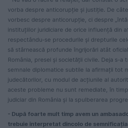
vorba despre anticorupție și justiție. De cât
vorbesc despre anticorupție, ci despre „întă
instituțiilor juridiciare de orice influență din
respectându-se procedurile și drepturile ce
să stârnească profunde îngrijorări atât oficialil
România, presei și societății civile. Deja s-a t
semnale diplomatice subtile la afirmații to
judecătorilor, cu modul de acțiunile al autor
aceste probleme nu sunt remediate, în timp 
judiciar din România și la spulberarea progresu
- După foarte mult timp avem un ambasado
trebuie interpretat dincolo de semnificați