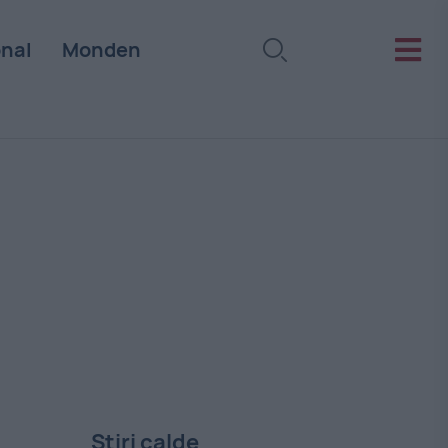
onal
Monden
Stiri calde