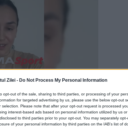
l Zilei -
Do Not Process My Personal Information
to opt-out of the sale, sharing to third parties, or processing of your per
te interesați de ceea ce se întâmplă în țară și
formation for targeted advertising by us, please use the below opt-out s
r selection. Please note that after your opt-out request is processed y
by, dar și de protest deoarece își doresc ca și 
eing interest-based ads based on personal information utilized by us or
unități pentru ei și pentru copiii lor cum s-au
disclosed to third parties prior to your opt-out. You may separately opt-
losure of your personal information by third parties on the IAB’s list of