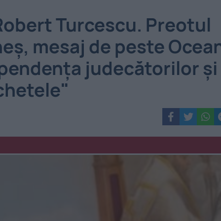
Robert Turcescu. Preotul
heș, mesaj de peste Ocea
pendența judecătorilor și
chetele"