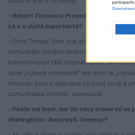
bucurat și ei în America.
participants
Downstream 
- Robert Turcescu: Președintele Iohannis viz
că e o vizită importantă?
- Chris Terheș: Este una istorică prin faptul 
comunității româno-americane între cele două
transformarea țării, chemându-ne să fim emis
spun „cultură americană” mă refer la „cultura 
Iohannis. Este o abordare cu totul nouă a un
comunitatea româno- americană.
- Poate mă înșel, dar de ceva vreme mi se 
Wahinghton- București. Greșesc?
- Nu văd o răcire a relației, dar constat o s