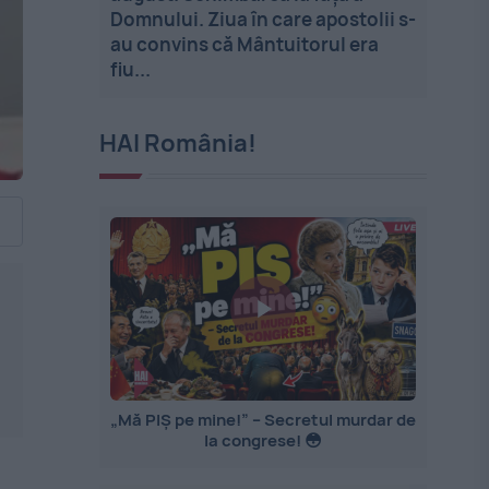
Domnului. Ziua în care apostolii s-
au convins că Mântuitorul era
fiu...
HAI România!
„Mă PIȘ pe mine!” – Secretul murdar de
la congrese! 😳