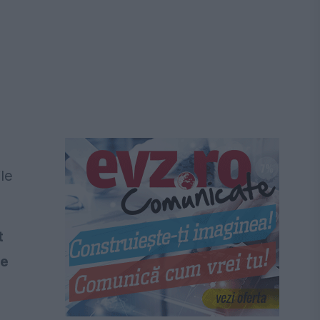
le
t
de