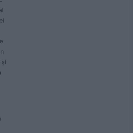
ai
ei
ie
in
 și
a
m