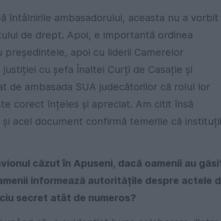
 întâlnirile ambasadorului, aceasta nu a vorbit
atului de drept. Apoi, e importantă ordinea
cu președintele, apoi cu liderii Camerelor
justiției cu șefa Înaltei Curți de Casație și
dat de ambasada SUA judecătorilor că rolul lor
ste corect înțeles și apreciat. Am citit însă
și acel document confirmă temerile că instituții
avionul căzut în Apuseni, dacă oamenii au găsi
oamenii informează autoritățile despre actele 
iciu secret atât de numeros?