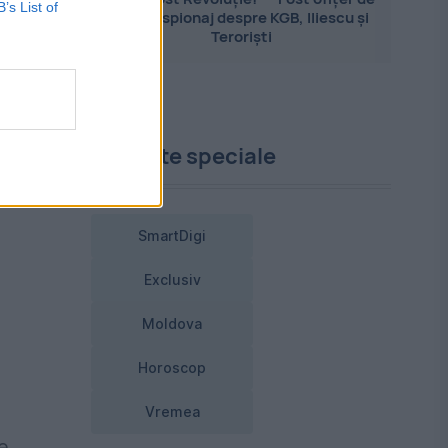
B’s List of
contraspionaj despre KGB, Iliescu și
Teroriști
ți
Proiecte speciale
SmartDigi
Exclusiv
Moldova
Horoscop
Vremea
e