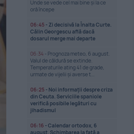
Unde se vede cel mai bine și la ce
oră începe
06:45
-
Zi decisivă la Înalta Curte.
Călin Georgescu află dacă
dosarul merge mai departe
06:34
-
Prognoza meteo, 6 august.
Valul de căldură se extinde.
Temperaturile ating 41 de grade,
urmate de vijelii și averse t...
06:25
-
Noi informații despre criza
din Ceuta. Serviciile spaniole
verifică posibile legături cu
jihadismul
06:16
-
Calendar ortodox, 6
august. Schimbarea la față a