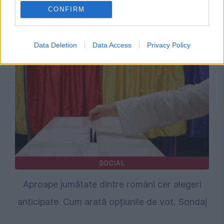
SOCIAL
CONFIRM
Cum se cumulează anii lucrați în diaspora.
Regula care poate deschide dreptul la pensie
Data Deletion
Data Access
Privacy Policy
SOCIAL
Aproape jumătate dintre români cer alegeri
anticipate. Cum arată opțiunile de vot. Sondaj