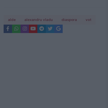
alde
alexandru vladu
diaspora
vot