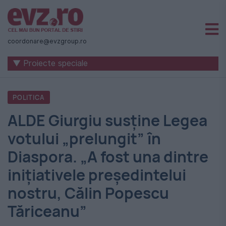
Știri
naționale
coordonare@evzgroup.ro
și
▼ Proiecte speciale
internaționale
|
POLITICA
România
ALDE Giurgiu susține Legea
-
votului „prelungit” în
Evenimentul
Diaspora. „A fost una dintre
Zilei
iniţiativele preşedintelui
nostru, Călin Popescu
Tăriceanu”