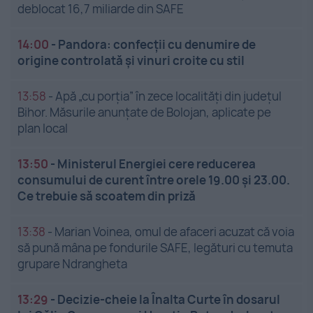
deblocat 16,7 miliarde din SAFE
14:00
-
Pandora: confecții cu denumire de
origine controlată și vinuri croite cu stil
13:58
-
Apă „cu porția” în zece localități din județul
Bihor. Măsurile anunțate de Bolojan, aplicate pe
plan local
13:50
-
Ministerul Energiei cere reducerea
consumului de curent între orele 19.00 și 23.00.
Ce trebuie să scoatem din priză
13:38
-
Marian Voinea, omul de afaceri acuzat că voia
să pună mâna pe fondurile SAFE, legături cu temuta
grupare Ndrangheta
13:29
-
Decizie-cheie la Înalta Curte în dosarul