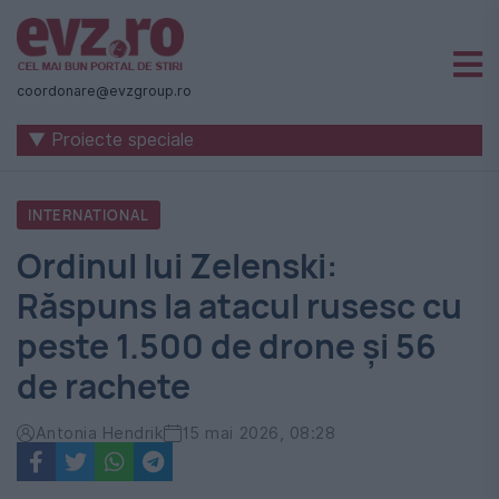
Știri
naționale
coordonare@evzgroup.ro
și
▼ Proiecte speciale
internaționale
|
INTERNATIONAL
România
Ordinul lui Zelenski:
-
Răspuns la atacul rusesc cu
Evenimentul
peste 1.500 de drone și 56
Zilei
de rachete
Antonia Hendrik
15 mai 2026, 08:28