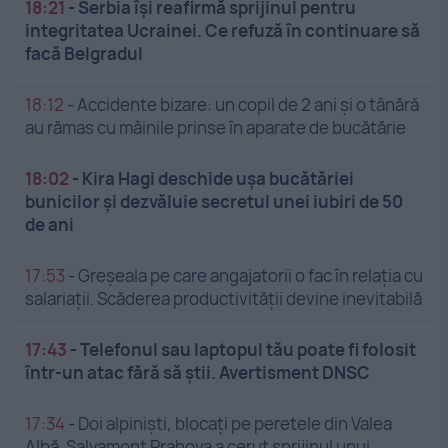
18:21
-
Serbia își reafirmă sprijinul pentru
integritatea Ucrainei. Ce refuză în continuare să
facă Belgradul
18:12
-
Accidente bizare: un copil de 2 ani și o tânără
au rămas cu mâinile prinse în aparate de bucătărie
18:02
-
Kira Hagi deschide ușa bucătăriei
bunicilor și dezvăluie secretul unei iubiri de 50
de ani
17:53
-
Greșeala pe care angajatorii o fac în relația cu
salariații. Scăderea productivității devine inevitabilă
17:43
-
Telefonul sau laptopul tău poate fi folosit
într-un atac fără să știi. Avertisment DNSC
17:34
-
Doi alpiniști, blocați pe peretele din Valea
Albă. Salvamont Prahova a cerut sprijinul unui