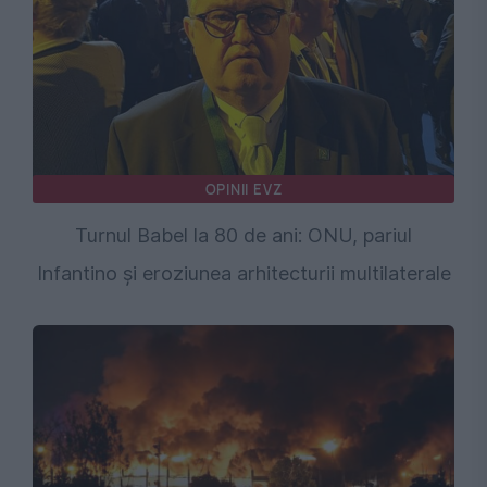
OPINII EVZ
Turnul Babel la 80 de ani: ONU, pariul
Infantino și eroziunea arhitecturii multilaterale