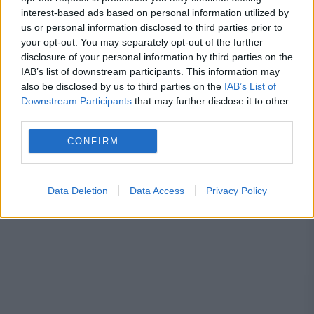
interest-based ads based on personal information utilized by
Metoda prin care afli online dacă ai
us or personal information disclosed to third parties prior to
your opt-out. You may separately opt-out of the further
restanțe la taxe și impozite
disclosure of your personal information by third parties on the
IAB’s list of downstream participants. This information may
also be disclosed by us to third parties on the
IAB’s List of
Downstream Participants
that may further disclose it to other
third parties.
razboi ucraina
rusia
ucraina
CONFIRM
Volodimir Zelenski
Data Deletion
Data Access
Privacy Policy