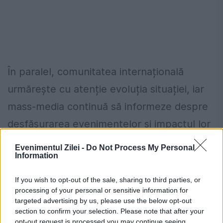
În paralel, comunitatea internațională
urmărește cu atenție evoluția situației, iar
mass-media continuă să informeze despre
desfășurarea evenimentelor și impactul lor
asupra țării.
Evenimentul Zilei -
Do Not Process My Personal
Information
România, în pericol de blackout? Expert
If you wish to opt-out of the sale, sharing to third parties, or
în energie: „Trebuie să accelerăm cât se
processing of your personal or sensitive information for
targeted advertising by us, please use the below opt-out
poate de repede acele investiții”
section to confirm your selection. Please note that after your
Cum verifici dacă ai datorii la Primărie?
opt-out request is processed you may continue seeing