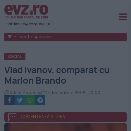
Știri
naționale
coordonare@evzgroup.ro
și
▼ Proiecte speciale
internaționale
|
SOCIAL
România
Vlad Ivanov, comparat cu
-
Marlon Brando
Evenimentul
Zilei
Adam Popescu
9 decembrie 2008, 20:00
COMENTEAZĂ ȘTIREA