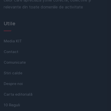
celor care apreciază știrile corecte, obiective și
relevante din toate domeniile de activitate
Utile
Media KIT
Contact
Comunicate
Stiri calde
Despre noi
Carta editorială
10 Reguli