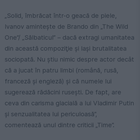
„Solid, îmbrăcat într-o geacă de piele,
Ivanov aminteşte de Brando din „The Wild
One”/ „Sălbaticul” – dacă extragi umanitatea
din această compoziţie şi laşi brutalitatea
sociopată. Nu ştiu nimic despre actor decât
că a jucat în patru limbi (română, rusă,
franceză şi engleză) şi că numele lui
sugerează rădăcini ruseşti. De fapt, are
ceva din carisma glacială a lui Vladimir Putin
şi senzualitatea lui periculoasă”,
comentează unul dintre criticii „Time”.