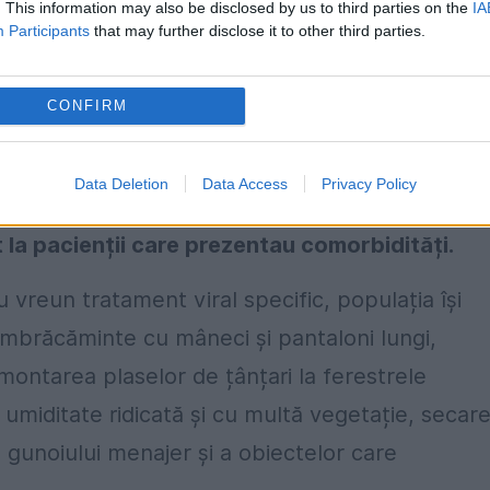
. This information may also be disclosed by us to third parties on the
IA
Participants
that may further disclose it to other third parties.
Simptomele sunt, în mare parte, asemănătoare 
CONFIRM
 forme mai grave cum ar fi encefalită,
melită. Cei mai afectați sunt copiii și
Data Deletion
Data Access
Privacy Policy
părere că nu este vorba de o epidemie, ci doar
 la pacienții care prezentau comorbidități.
u vreun tratament viral specific, populația își
îmbrăcăminte cu mâneci și pantaloni lungi,
 montarea plaselor de țânțari la ferestrele
u umiditate ridicată și cu multă vegetație, secar
 gunoiului menajer și a obiectelor care