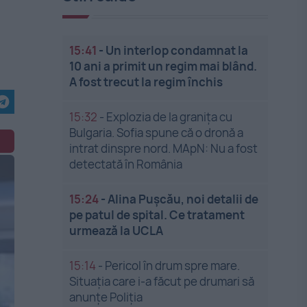
15:41
-
Un interlop condamnat la
10 ani a primit un regim mai blând.
A fost trecut la regim închis
15:32
-
Explozia de la granița cu
Bulgaria. Sofia spune că o dronă a
intrat dinspre nord. MApN: Nu a fost
detectată în România
15:24
-
Alina Pușcău, noi detalii de
pe patul de spital. Ce tratament
urmează la UCLA
15:14
-
Pericol în drum spre mare.
Situația care i-a făcut pe drumari să
anunțe Poliția