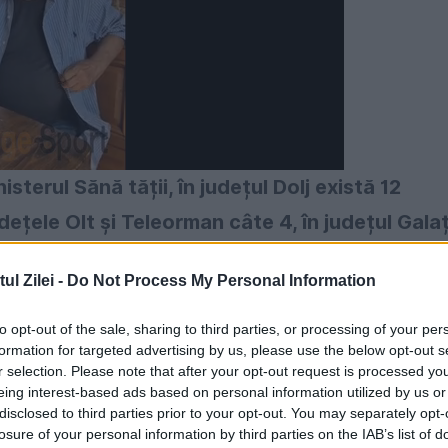
sterul Sănă tății, în județul Dolj există 12
județele Olt și Teleorman câte 4, în județul Galaț
câte 2, iar în județele Bacău, Tulcea, Bihor,
l Zilei -
Do Not Process My Personal Information
Satu Mare câte 1 caz.
to opt-out of the sale, sharing to third parties, or processing of your per
nu prezintă simptome. În strânsă legătură cu
formation for targeted advertising by us, please use the below opt-out s
r selection. Please note that after your opt-out request is processed y
rgență la cel mai apropiat spital sau cabinet
eing interest-based ads based on personal information utilized by us or
me: febră mare, dureri acute de cap, rigiditat
disclosed to third parties prior to your opt-out. You may separately opt-
losure of your personal information by third parties on the IAB’s list of
nsibilitate crescută la lumină, convulsii, frisoan