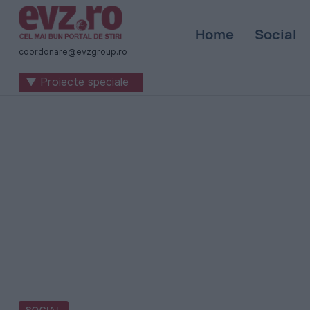
Știri
Home
Social
naționale
coordonare@evzgroup.ro
și
▼ Proiecte speciale
internaționale
|
România
-
Evenimentul
Zilei