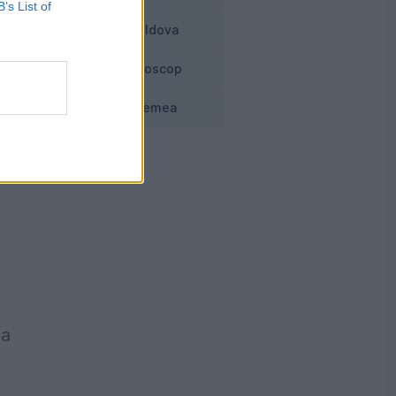
B’s List of
cu
Moldova
Horoscop
Vremea
 de
ea