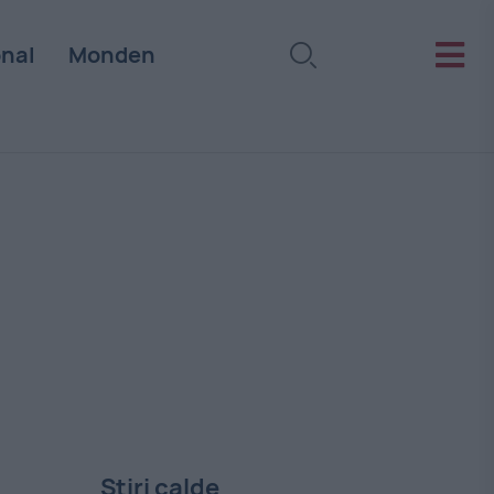
onal
Monden
Stiri calde