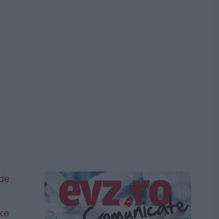
 de
axe