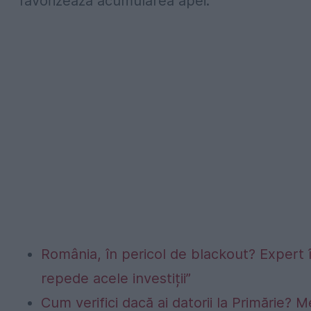
favorizează acumularea apei.
România, în pericol de blackout? Expert 
repede acele investiții”
Cum verifici dacă ai datorii la Primărie? M