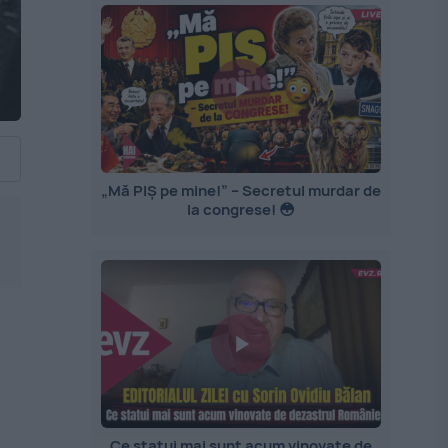
„Mă PIȘ pe mine!” – Secretul murdar de
la congrese! 😳
?
Ce statui mai sunt acum vinovate de