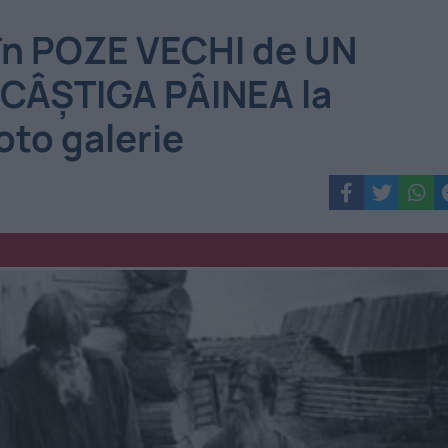
în POZE VECHI de UN
 CÂŞTIGA PÂINEA la
oto galerie