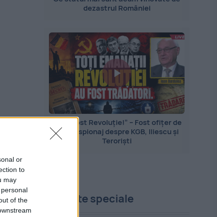
dezastrul României
„Nu a fost Revoluție!” – Fost ofițer de
contraspionaj despre KGB, Iliescu și
Teroriști
sonal or
ection to
ou may
 personal
Proiecte speciale
out of the
 downstream