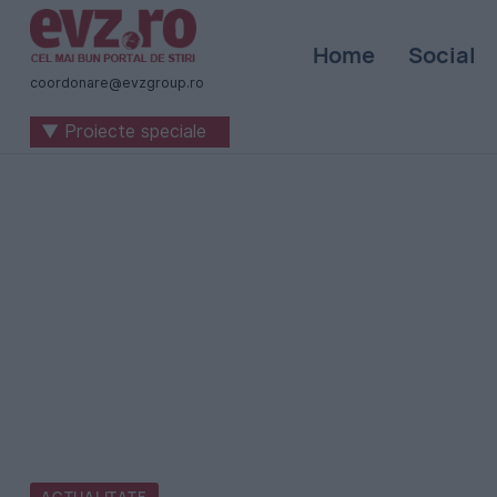
Știri
Home
Social
naționale
coordonare@evzgroup.ro
și
▼ Proiecte speciale
internaționale
|
România
-
Evenimentul
Zilei