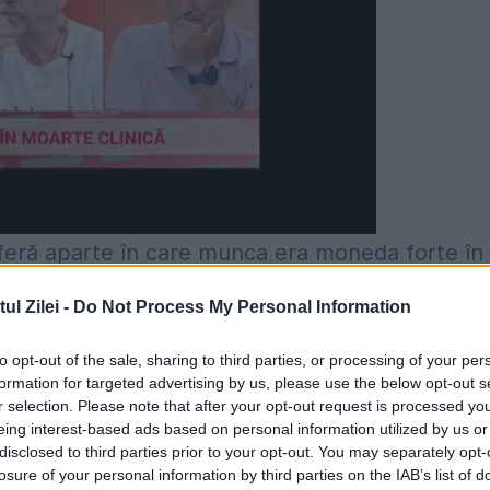
sferă aparte în care munca era moneda forte în
l Zilei -
Do Not Process My Personal Information
tăţi, semn că în acele vremuri viaţa nu era tocmai
to opt-out of the sale, sharing to third parties, or processing of your per
formation for targeted advertising by us, please use the below opt-out s
r selection. Please note that after your opt-out request is processed y
eing interest-based ads based on personal information utilized by us or
n, familii întregi adunate în jurul lucrului şi
disclosed to third parties prior to your opt-out. You may separately opt-
irate în montajul foto inedit.
losure of your personal information by third parties on the IAB’s list of