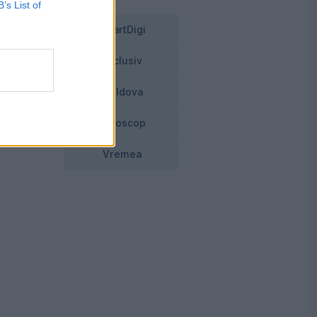
B’s List of
SmartDigi
Exclusiv
Moldova
Horoscop
Vremea