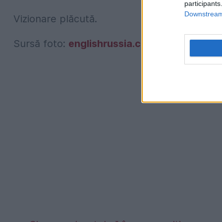
participants
Downstream 
Vizionare plăcută.
Sursă foto:
englishrussia.com