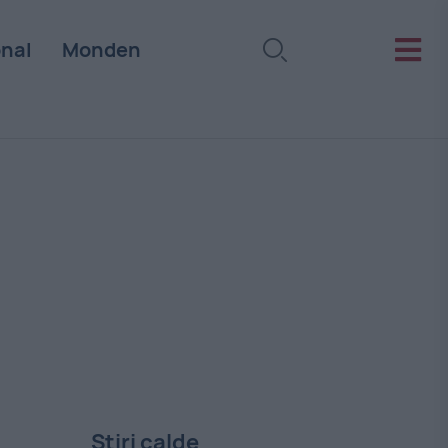
onal
Monden
Stiri calde