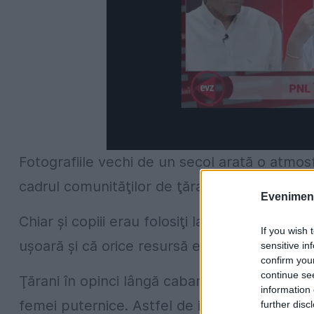
Fotografiile vechi de un secol arată o atmo
cadrul comunităţilor de ţărani ruşi.
Evenimentu
Chiar şi copiii erau folosiţi la diverse activi
If you wish 
uşoară şi că orice resursă era importantă.
sensitive in
confirm you
continue se
Ţărani în opinci lângă cabane straşnice din lem
information 
femei puternice. Astfel de imagini pot fi adm
further disc