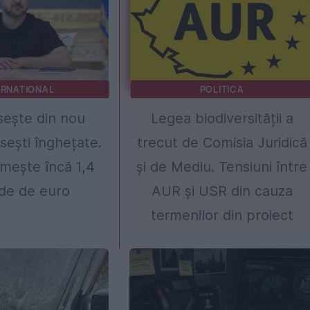
ERNATIONAL
POLITICA
sește din nou
Legea biodiversității a
usești înghețate.
trecut de Comisia Juridică
imește încă 1,4
și de Mediu. Tensiuni între
rde de euro
AUR și USR din cauza
termenilor din proiect