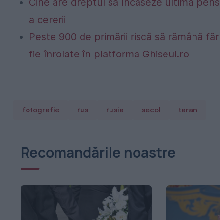
Cine are dreptul să încaseze ultima pen
a cererii
Peste 900 de primării riscă să rămână fă
fie înrolate în platforma Ghiseul.ro
fotografie
rus
rusia
secol
taran
Recomandările noastre