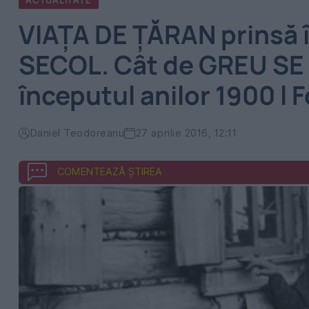
ACTUALITATE
VIAŢA DE ŢĂRAN prinsă 
SECOL. Cât de GREU SE
începutul anilor 1900 l F
Daniel Teodoreanu
27 aprilie 2016, 12:11
COMENTEAZĂ ȘTIREA