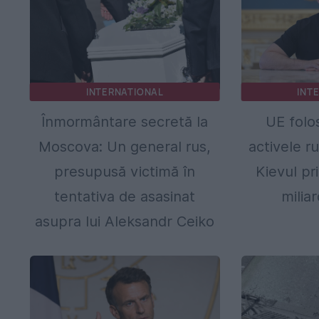
INTERNATIONAL
INT
Înmormântare secretă la
UE folo
Moscova: Un general rus,
activele r
presupusă victimă în
Kievul pr
tentativa de asasinat
milia
asupra lui Aleksandr Ceiko