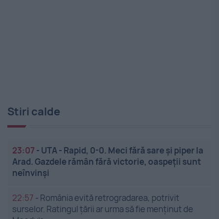
Stiri calde
23:07
-
UTA - Rapid, 0-0. Meci fără sare și piper la
Arad. Gazdele rămân fără victorie, oaspeții sunt
neînvinși
22:57
-
România evită retrogradarea, potrivit
surselor. Ratingul țării ar urma să fie menținut de