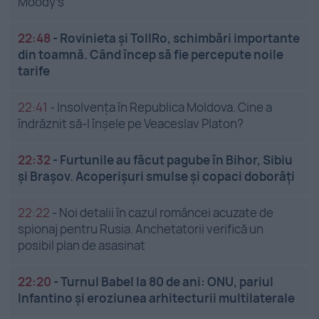
Moody’s
22:48
-
Rovinieta și TollRo, schimbări importante
din toamnă. Când încep să fie percepute noile
tarife
22:41
-
Insolvenţa în Republica Moldova. Cine a
îndrăznit să-l înşele pe Veaceslav Platon?
22:32
-
Furtunile au făcut pagube în Bihor, Sibiu
și Brașov. Acoperișuri smulse și copaci doborâți
22:22
-
Noi detalii în cazul româncei acuzate de
spionaj pentru Rusia. Anchetatorii verifică un
posibil plan de asasinat
22:20
-
Turnul Babel la 80 de ani: ONU, pariul
Infantino și eroziunea arhitecturii multilaterale