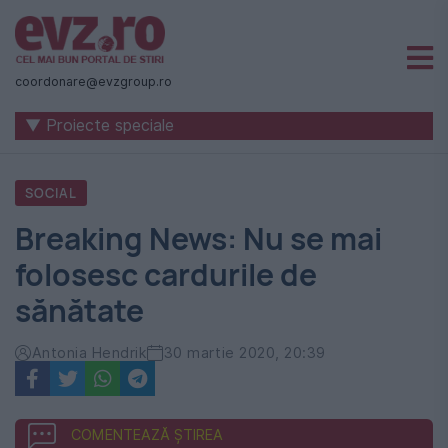
Știri
naționale
coordonare@evzgroup.ro
și
▼ Proiecte speciale
internaționale
|
SOCIAL
România
Breaking News: Nu se mai
-
folosesc cardurile de
Evenimentul
sănătate
Zilei
Antonia Hendrik
30 martie 2020, 20:39
COMENTEAZĂ ȘTIREA