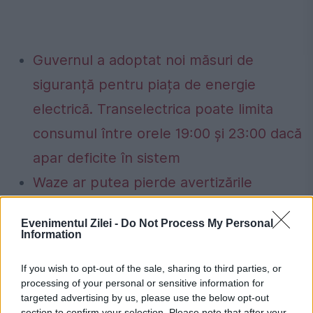
Guvernul a adoptat noi măsuri de
siguranță pentru piața de energie
electrică. Transelectrica poate limita
consumul între orele 19:00 și 23:00 dacă
apar deficite în sistem
Waze ar putea pierde avertizările
despre radare și filtre de poliție. Statele
Evenimentul Zilei -
Do Not Process My Personal
UE vor decide dacă impun interdicția
Information
If you wish to opt-out of the sale, sharing to third parties, or
processing of your personal or sensitive information for
targeted advertising by us, please use the below opt-out
asigurari
coronavirus
ionel danca
section to confirm your selection. Please note that after your