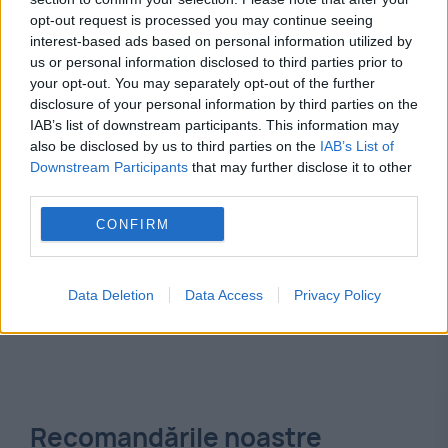
opt-out request is processed you may continue seeing
pacienti
spital
interest-based ads based on personal information utilized by
us or personal information disclosed to third parties prior to
your opt-out. You may separately opt-out of the further
disclosure of your personal information by third parties on the
IAB’s list of downstream participants. This information may
also be disclosed by us to third parties on the
IAB’s List of
Downstream Participants
that may further disclose it to other
third parties.
CONFIRM
Data Deletion
Data Access
Privacy Policy
Recomandările noastre