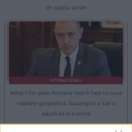
din spațiul aerian
INTERNATIONAL
Mihai Fifor pune România față în față cu noua
realitate geopolitică: Bucureștiul a luat o
pauză de la a conta