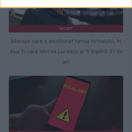
SPORT
Mesajul care a emoționat lumea fotbalului, în
ziua în care Mircea Lucescu ar fi împlinit 81 de
ani