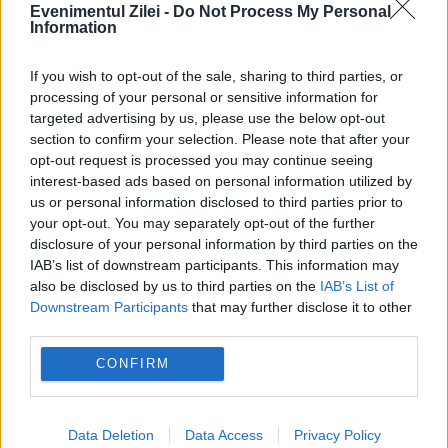
Evenimentul Zilei -
Do Not Process My Personal
Information
If you wish to opt-out of the sale, sharing to third parties, or
processing of your personal or sensitive information for
targeted advertising by us, please use the below opt-out
section to confirm your selection. Please note that after your
opt-out request is processed you may continue seeing
interest-based ads based on personal information utilized by
SOCIAL
us or personal information disclosed to third parties prior to
your opt-out. You may separately opt-out of the further
Patriarhia Română salută decizia Curții
disclosure of your personal information by third parties on the
Constituționale din Polonia. Adrian Agachi:
IAB’s list of downstream participants. This information may
also be disclosed by us to third parties on the
IAB’s List of
Conștiința creștină rămâne vie
Downstream Participants
that may further disclose it to other
third parties.
CONFIRM
Data Deletion
Data Access
Privacy Policy