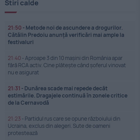
Stiri calde
21:50
-
Metode noi de ascundere a drogurilor.
Cătălin Predoiu anunță verificări mai ample la
festivaluri
21:40
-
Aproape 3 din 10 mașini din România apar
fără RCA activ. Cine plătește când șoferul vinovat
nu e asigurat
21:31
-
Dunărea scade mai repede decât
estimările. Dragajele continuă în zonele critice
de la Cernavodă
21:23
-
Partidul rus care se opune războiului din
Ucraina, exclus din alegeri. Sute de oameni
protestează