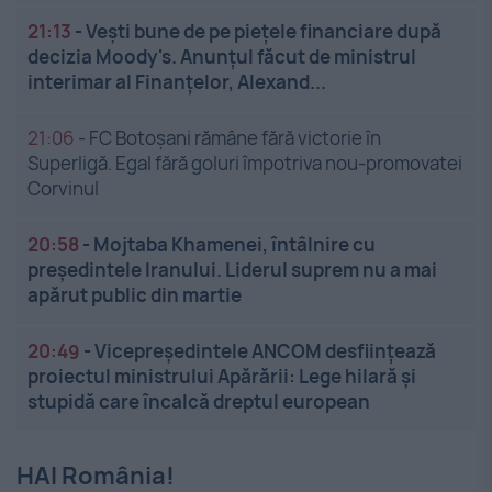
21:13
-
Vești bune de pe piețele financiare după
decizia Moody's. Anunțul făcut de ministrul
interimar al Finanțelor, Alexand...
21:06
-
FC Botoșani rămâne fără victorie în
Superligă. Egal fără goluri împotriva nou-promovatei
Corvinul
20:58
-
Mojtaba Khamenei, întâlnire cu
președintele Iranului. Liderul suprem nu a mai
apărut public din martie
20:49
-
Vicepreședintele ANCOM desființează
proiectul ministrului Apărării: Lege hilară și
stupidă care încalcă dreptul european
HAI România!