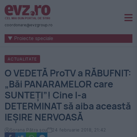
Știri
naționale
coordonare@evzgroup.ro
și
▼ Proiecte speciale
internaționale
|
ACTUALITATE
România
O VEDETĂ ProTV a RĂBUFNIT:
-
„Băi PANARAMELOR care
Evenimentul
SUNTEȚI”! Cine l-a
Zilei
DETERMINAT să aiba această
IEȘIRE NERVOASĂ
Sorana Pătra șcu
24 februarie 2018, 21:42