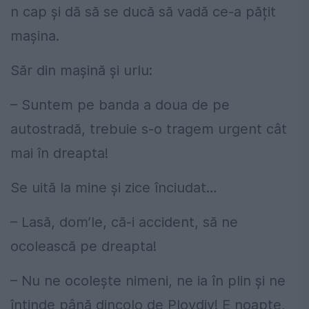
n cap și dă să se ducă să vadă ce-a pățit
mașina.
Săr din mașină și urlu:
– Suntem pe banda a doua de pe
autostradă, trebuie s-o tragem urgent cât
mai în dreapta!
Se uită la mine și zice înciudat…
– Lasă, dom’le, că-i accident, să ne
ocolească pe dreapta!
– Nu ne ocolește nimeni, ne ia în plin și ne
întinde până dincolo de Plovdiv! E noapte,