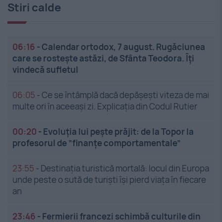
Stiri calde
06:16
-
Calendar ortodox, 7 august. Rugăciunea
care se rostește astăzi, de Sfânta Teodora. Îți
vindecă sufletul
06:05
-
Ce se întâmplă dacă depășești viteza de mai
multe ori în aceeași zi. Explicația din Codul Rutier
00:20
-
Evoluția lui pește prăjit: de la Topor la
profesorul de ”finanțe comportamentale”
23:55
-
Destinația turistică mortală: locul din Europa
unde peste o sută de turiști își pierd viața în fiecare
an
23:46
-
Fermierii francezi schimbă culturile din