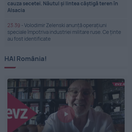
cauza secetei. Năutul și lintea câștigă teren în
Alsacia
23:39
-
Volodimir Zelenski anunță operațiuni
speciale împotriva industriei militare ruse. Ce ținte
au fost identificate
HAI România!