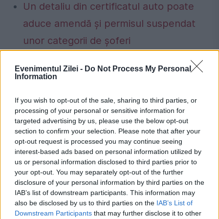
Un detaliu din certificatul auto poate
aduce amendă și permisul suspendat
unor categorii de șoferi
Ai încă buletinul vechi? Data după care
Evenimentul Zilei -
Do Not Process My Personal
nu îl vei mai putea folosi, chiar dacă
Information
este valabil
If you wish to opt-out of the sale, sharing to third parties, or
processing of your personal or sensitive information for
targeted advertising by us, please use the below opt-out
section to confirm your selection. Please note that after your
opt-out request is processed you may continue seeing
accident
autostrada
blog
cabral
interest-based ads based on personal information utilized by
us or personal information disclosed to third parties prior to
dacia
pro tv
your opt-out. You may separately opt-out of the further
disclosure of your personal information by third parties on the
IAB’s list of downstream participants. This information may
also be disclosed by us to third parties on the
IAB’s List of
Downstream Participants
that may further disclose it to other