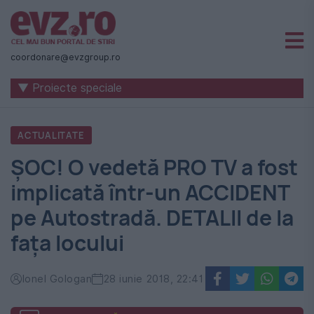
Știri
naționale
coordonare@evzgroup.ro
și
▼ Proiecte speciale
internaționale
|
ACTUALITATE
România
ȘOC! O vedetă PRO TV a fost
-
implicată într-un ACCIDENT
Evenimentul
pe Autostradă. DETALII de la
Zilei
fața locului
Ionel Gologan
28 iunie 2018, 22:41