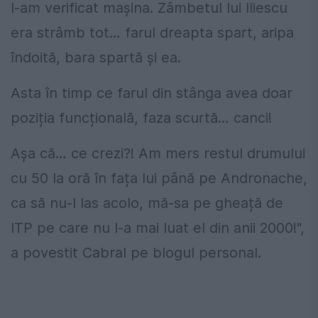
I-am verificat mașina. Zâmbetul lui Iliescu
era strâmb tot… farul dreapta spart, aripa
îndoită, bara spartă și ea.
Asta în timp ce farul din stânga avea doar
poziția funcțională, faza scurtă… canci!
Așa că… ce crezi?! Am mers restul drumului
cu 50 la oră în fața lui până pe Andronache,
ca să nu-l las acolo, mă-sa pe gheață de
ITP pe care nu l-a mai luat el din anii 2000!",
a povestit Cabral pe blogul personal.