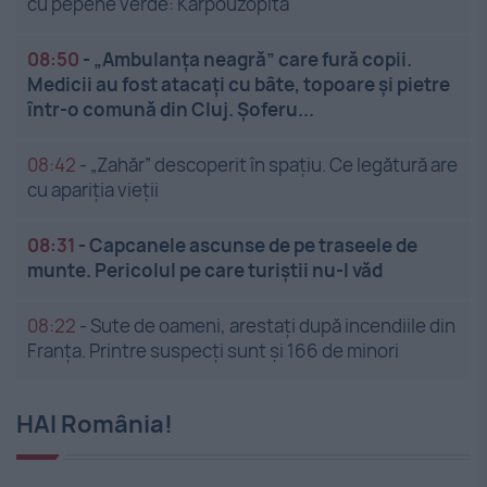
cu pepene verde: Karpouzopita
08:50
-
„Ambulanța neagră” care fură copii.
Medicii au fost atacați cu bâte, topoare și pietre
într-o comună din Cluj. Șoferu...
08:42
-
„Zahăr” descoperit în spațiu. Ce legătură are
cu apariția vieții
08:31
-
Capcanele ascunse de pe traseele de
munte. Pericolul pe care turiștii nu-l văd
08:22
-
Sute de oameni, arestați după incendiile din
Franța. Printre suspecți sunt și 166 de minori
HAI România!