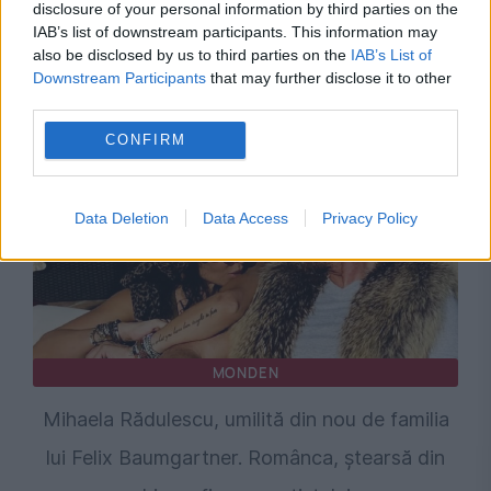
disclosure of your personal information by third parties on the
Gestul din parcare care îi poate costa scump
IAB’s list of downstream participants. This information may
also be disclosed by us to third parties on the
IAB’s List of
pe șoferi. Numărul din parbriz nu îi scapă de
Downstream Participants
that may further disclose it to other
amendă
third parties.
CONFIRM
Data Deletion
Data Access
Privacy Policy
MONDEN
Mihaela Rădulescu, umilită din nou de familia
lui Felix Baumgartner. Românca, ștearsă din