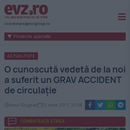
Știri
naționale
coordonare@evzgroup.ro
și
▼ Proiecte speciale
internaționale
|
ACTUALITATE
România
O cunoscută vedetă de la noi
-
a suferit un GRAV ACCIDENT
Evenimentul
de circulație
Zilei
Ionut Gogean
12 iunie 2017, 21:08
COMENTEAZĂ ȘTIREA