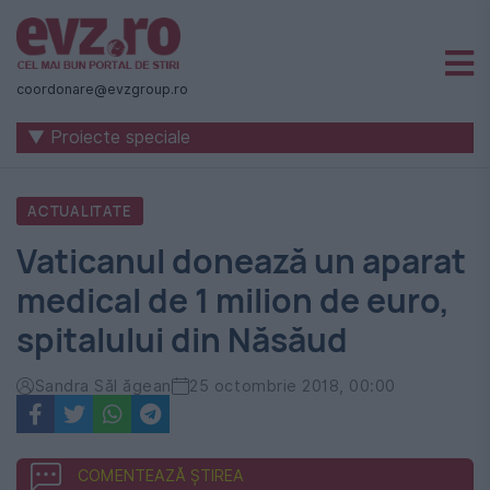
Știri
naționale
coordonare@evzgroup.ro
și
▼ Proiecte speciale
internaționale
|
ACTUALITATE
România
Vaticanul donează un aparat
-
medical de 1 milion de euro,
Evenimentul
spitalului din Năsăud
Zilei
Sandra Săl ăgean
25 octombrie 2018, 00:00
COMENTEAZĂ ȘTIREA