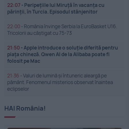
22:07
-
Peripețiile lui Miruță în vacanța cu
părinții, în Turcia. Episodul stânjenitor
22:00
-
România învinge Serbia la EuroBasket U16.
Tricolorii au câștigat cu 75-73
21:50
-
Apple introduce o soluție diferită pentru
piața chineză. Qwen AI de la Alibaba poate fi
folosit pe Mac
21:36
-
Valuri de lumină și întuneric aleargă pe
pământ. Fenomenul misterios observat înaintea
eclipselor
HAI România!