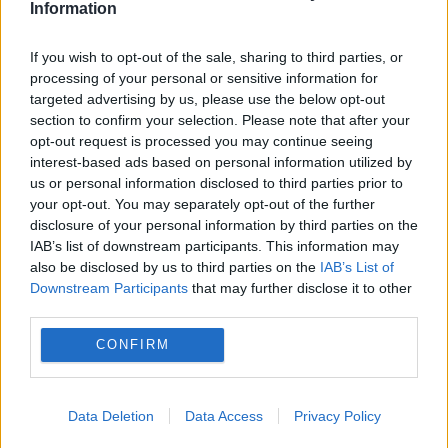
Cum îți dai seama că aparatul de cafea trebuie
Information
curățat de depunerile de calcar
If you wish to opt-out of the sale, sharing to third parties, or
processing of your personal or sensitive information for
targeted advertising by us, please use the below opt-out
section to confirm your selection. Please note that after your
opt-out request is processed you may continue seeing
interest-based ads based on personal information utilized by
us or personal information disclosed to third parties prior to
your opt-out. You may separately opt-out of the further
disclosure of your personal information by third parties on the
IAB’s list of downstream participants. This information may
also be disclosed by us to third parties on the
IAB’s List of
Downstream Participants
that may further disclose it to other
SOCIAL
third parties.
Vacanță din Grecia transformată într-un
CONFIRM
coșmar. O femeie a stat în comă 42 de zile
după o mușcătură de căpușă
Data Deletion
Data Access
Privacy Policy