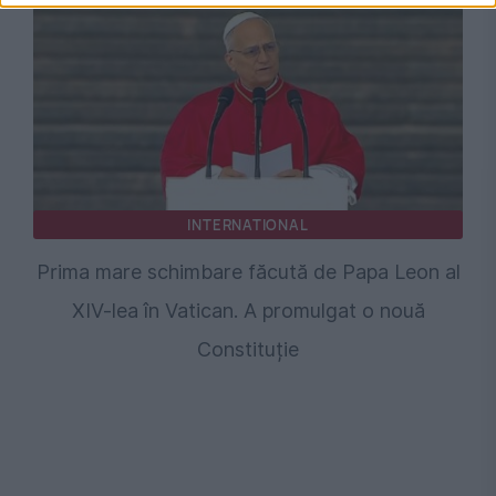
INTERNATIONAL
Prima mare schimbare făcută de Papa Leon al
XIV-lea în Vatican. A promulgat o nouă
Constituție