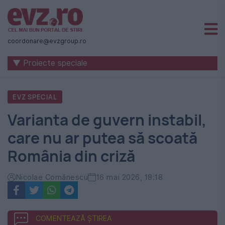
Știri
naționale
coordonare@evzgroup.ro
și
▼ Proiecte speciale
internaționale
|
EVZ SPECIAL
România
Varianta de guvern instabil,
-
care nu ar putea să scoată
Evenimentul
România din criză
Zilei
Nicolae Comănescu
16 mai 2026, 18:18
COMENTEAZĂ ȘTIREA