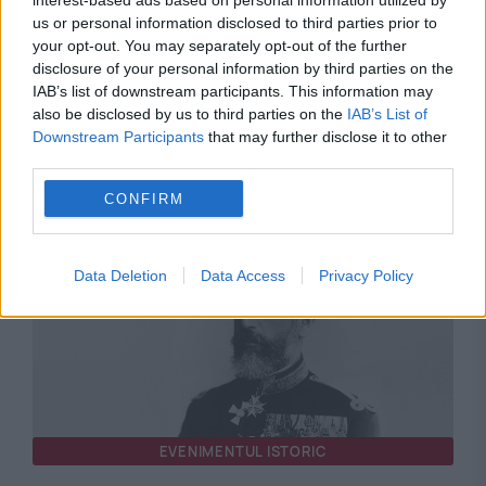
interest-based ads based on personal information utilized by
us or personal information disclosed to third parties prior to
your opt-out. You may separately opt-out of the further
disclosure of your personal information by third parties on the
IAB’s list of downstream participants. This information may
also be disclosed by us to third parties on the
IAB’s List of
Downstream Participants
that may further disclose it to other
Recomandările noastre
third parties.
CONFIRM
Data Deletion
Data Access
Privacy Policy
EVENIMENTUL ISTORIC