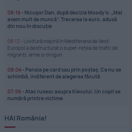
08:19
-
Nicușor Dan, după decizia Moody’s: „Mai
avem mult de muncă”. Trecerea la euro, adusă
din nou în discuție
08:12
-
Lovitură majoră în Mediterana de Vest:
Europol a destructurat o super-rețea de trafic de
migranți, arme și droguri
08:04
-
Pensia pe card sau prin poștaș. Ce nu se
schimbă, indiferent de alegerea făcută
07:56
-
Atac rusesc asupra Kievului. Un copil se
numără printre victime
HAI România!