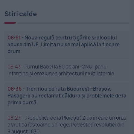
Stiri calde
08:51
-
Noua regulă pentru țigările și alcoolul
aduse din UE. Limita nu se mai aplică la fiecare
drum
08:43
-
Turnul Babel la 80 de ani: ONU, pariul
Infantino și eroziunea arhitecturii multilaterale
08:36
-
Tren nou pe ruta București-Brașov.
Pasagerii au reclamat căldura și problemele de la
prima cursă
08:27
-
„Republica de la Ploiești”. Ziua în care un oraș
a vrut să răstoarne un rege. Povestea revoluției din
8 august 1870