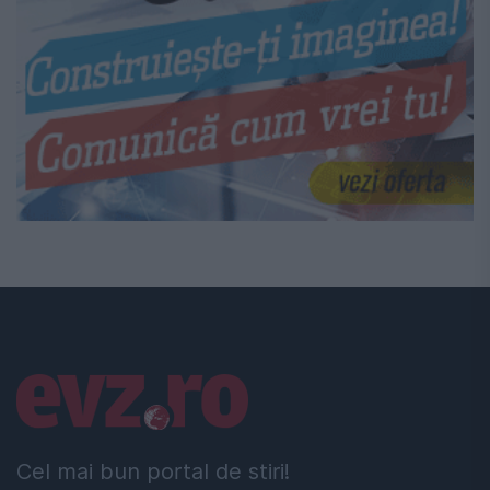
Linkuri utile
Cel mai bun portal de stiri!