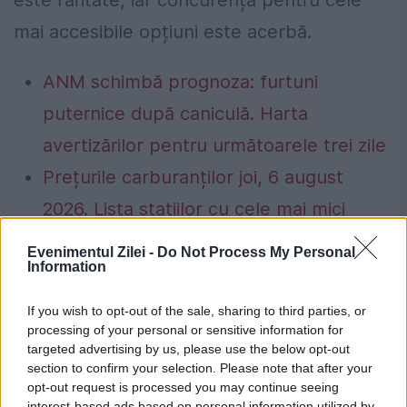
este raritate, iar concurența pentru cele
mai accesibile opțiuni este acerbă.
ANM schimbă prognoza: furtuni
puternice după caniculă. Harta
avertizărilor pentru următoarele trei zile
Prețurile carburanților joi, 6 august
2026. Lista stațiilor cu cele mai mici
tarife
Evenimentul Zilei -
Do Not Process My Personal
Information
If you wish to opt-out of the sale, sharing to third parties, or
processing of your personal or sensitive information for
apartament
cazare
cluj
pret
targeted advertising by us, please use the below opt-out
section to confirm your selection. Please note that after your
untold
opt-out request is processed you may continue seeing
interest-based ads based on personal information utilized by