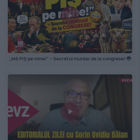
„Mă PIȘ pe mine!” – Secretul murdar de la congrese! 😳