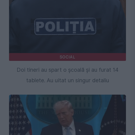
SOCIAL
Doi tineri au spart o școală și au furat 14
tablete. Au uitat un singur detaliu