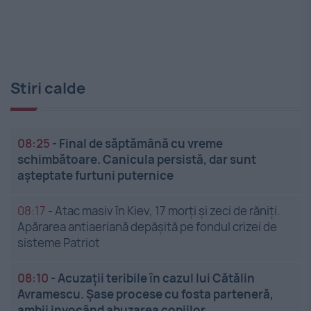
Stiri calde
08:25
-
Final de săptămână cu vreme
schimbătoare. Canicula persistă, dar sunt
așteptate furtuni puternice
08:17
-
Atac masiv în Kiev, 17 morți și zeci de răniți.
Apărarea antiaeriană depășită pe fondul crizei de
sisteme Patriot
08:10
-
Acuzații teribile în cazul lui Cătălin
Avramescu. Șase procese cu fosta parteneră,
ambii invocând abuzarea copiilor