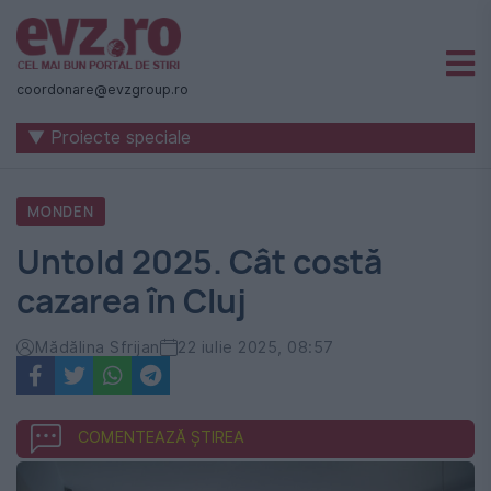
Știri
naționale
coordonare@evzgroup.ro
și
▼ Proiecte speciale
internaționale
|
MONDEN
România
Untold 2025. Cât costă
-
cazarea în Cluj
Evenimentul
Zilei
Mădălina Sfrijan
22 iulie 2025, 08:57
COMENTEAZĂ ȘTIREA