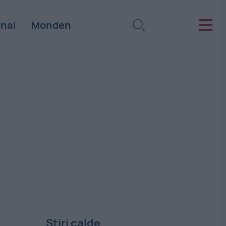
onal
Monden
Stiri calde