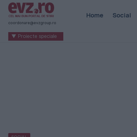
Știri
Home
Social
naționale
coordonare@evzgroup.ro
și
▼ Proiecte speciale
internaționale
|
România
-
Evenimentul
Zilei