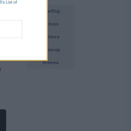
B’s List of
ă
SmartDigi
Exclusiv
a
Moldova
Horoscop
Vremea
ă