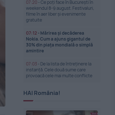
07:20
-
Ce poți face în București în
weekendul 8-9 august. Festivaluri,
filme în aer liber și evenimente
gratuite
07:12
-
Mărirea și decăderea
Nokia. Cum a ajuns gigantul de
30% din piața mondială o simplă
amintire
07:03
-
De la lista de întreținere la
instanță. Cele două sume care
provoacă cele mai multe conflicte
HAI România!