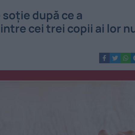
 soție după ce a
ntre cei trei copii ai lor n