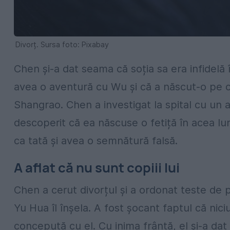
Divorț. Sursa foto: Pixabay
Chen și-a dat seama că soția sa era infidelă
avea o aventură cu Wu și că a născut-o pe cea
Shangrao. Chen a investigat la spital cu un 
descoperit că ea născuse o fetiță în acea lu
ca tată și avea o semnătură falsă.
A aflat că nu sunt copiii lui
Chen a cerut divorțul și a ordonat teste de p
Yu Hua îl înșela. A fost șocant faptul că nici
concepută cu el. Cu inima frântă, el și-a dat 