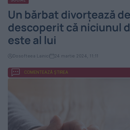
SOCIAL
Un bărbat divorțează de
descoperit că niciunul di
este al lui
Dosofteea Lainici
24 martie 2024, 11:11
COMENTEAZĂ ȘTIREA