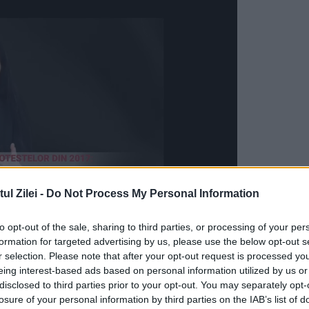
l Zilei -
Do Not Process My Personal Information
to opt-out of the sale, sharing to third parties, or processing of your per
a, care este cu opt ani mai tânără decât el,
formation for targeted advertising by us, please use the below opt-out s
r selection. Please note that after your opt-out request is processed y
cembrie 2007. Nu a apucat să o cunoască cu
eing interest-based ads based on personal information utilized by us or
e așeze la casa lui, iar ea părea simplă și cu
disclosed to third parties prior to your opt-out. You may separately opt-
losure of your personal information by third parties on the IAB’s list of
e Chen că era însărcinată la scurt timp după ce