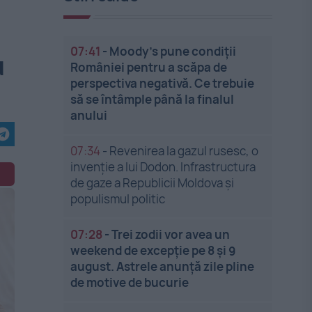
07:41
-
Moody’s pune condiții
u
României pentru a scăpa de
perspectiva negativă. Ce trebuie
să se întâmple până la finalul
anului
07:34
-
Revenirea la gazul rusesc, o
invenție a lui Dodon. Infrastructura
de gaze a Republicii Moldova și
populismul politic
07:28
-
Trei zodii vor avea un
weekend de excepție pe 8 și 9
august. Astrele anunță zile pline
de motive de bucurie