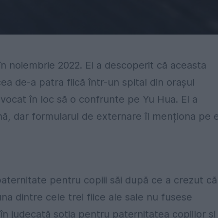
 în noiembrie 2022. El a descoperit că aceasta
 de-a patra fiică într-un spital din orașul
avocat în loc să o confrunte pe Yu Hua. El a
nă, dar formularul de externare îl menționa pe e
aternitate pentru copiii săi după ce a crezut că
una dintre cele trei fiice ale sale nu fusese
în judecată soția pentru paternitatea copiilor și