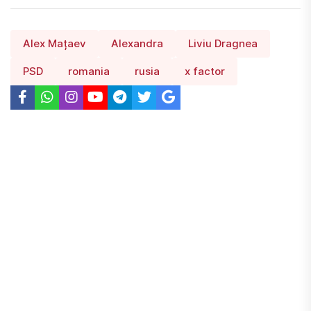
Alex Mațaev
Alexandra
Liviu Dragnea
PSD
romania
rusia
x factor