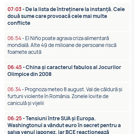
07:03
-
De la lista de întreținere la instanță. Cele
două sume care provoacă cele mai multe
conflicte
06:54
-
El Niño poate agrava criza alimentară
mondială. Alte 49 de milioane de persoane riscă
foamete acută
06:45
-
China și caracterul fabulos al Jocurilor
Olimpice din 2008
06:34
-
Prognoza meteo 8 august. Val de căldură și
furtuni violente în România. Zonele lovite de
caniculă și vijelii
06:25
-
Tensiuni între SUA și Europa.
Washingtonul a vândut euro în secret pentru a
salva yenul japonez, iar BCE reacționează