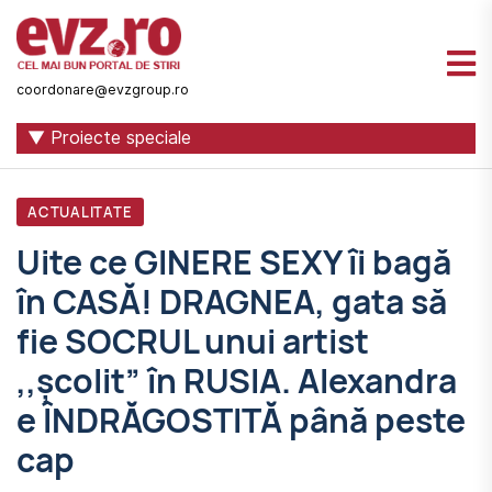
Știri
naționale
coordonare@evzgroup.ro
și
▼ Proiecte speciale
internaționale
|
ACTUALITATE
România
Uite ce GINERE SEXY îi bagă
-
în CASĂ! DRAGNEA, gata să
Evenimentul
fie SOCRUL unui artist
Zilei
,,şcolit” în RUSIA. Alexandra
e ÎNDRĂGOSTITĂ până peste
cap