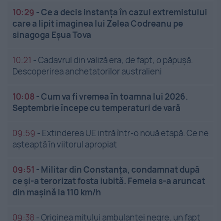
10:29
-
Ce a decis instanța în cazul extremistului
care a lipit imaginea lui Zelea Codreanu pe
sinagoga Eșua Tova
10:21
-
Cadavrul din valiză era, de fapt, o păpușă.
Descoperirea anchetatorilor australieni
10:08
-
Cum va fi vremea în toamna lui 2026.
Septembrie începe cu temperaturi de vară
09:59
-
Extinderea UE intră într-o nouă etapă. Ce ne
așteaptă în viitorul apropiat
09:51
-
Militar din Constanța, condamnat după
ce și-a terorizat fosta iubită. Femeia s-a aruncat
din mașină la 110 km/h
09:38
-
Originea mitului ambulanței negre, un fapt