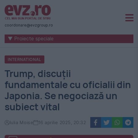
Știri
naționale
coordonare@evzgroup.ro
și
▼ Proiecte speciale
internaționale
|
INTERNATIONAL
România
Trump, discuții
-
fundamentale cu oficialii din
Evenimentul
Japonia. Se negociază un
Zilei
subiect vital
Iulia Moise
16 aprilie 2025, 20:32