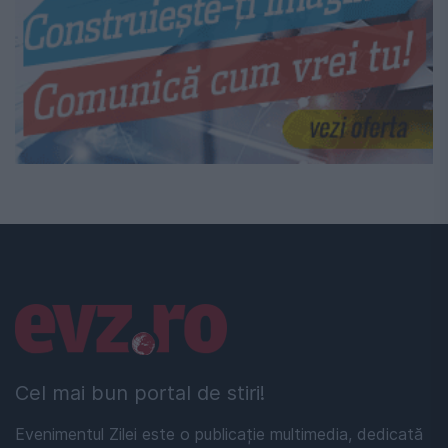
Linkuri utile
Cel mai bun portal de stiri!
Evenimentul Zilei este o publicație multimedia, dedicată