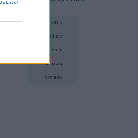
că
B’s List of
SmartDigi
at
Exclusiv
Moldova
Horoscop
Vremea