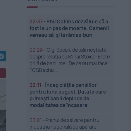
22:37
-
Phil Collins dezvăluie că a
fost la un pas de moarte: Oamenii
veneau să-și ia rămas-bun
22:29
-
Gigi Becali, detalii neștiute
despre relația cu Mihai Stoica: El are
grijă de banii mei. De ce nu mai face
FCSB achiz...
22:11
-
Încep plățile pensiilor
pentru luna august. Data la care
primești banii depinde de
modalitatea de încasare
22:01
-
Planul de salvare pentru
industria națională de apărare.