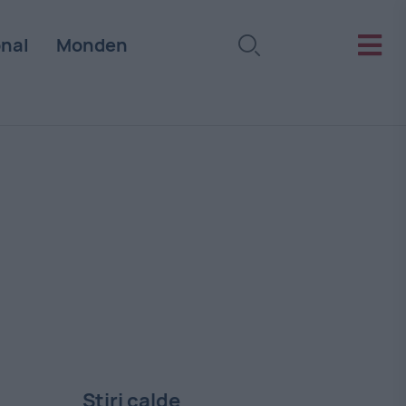
onal
Monden
Stiri calde