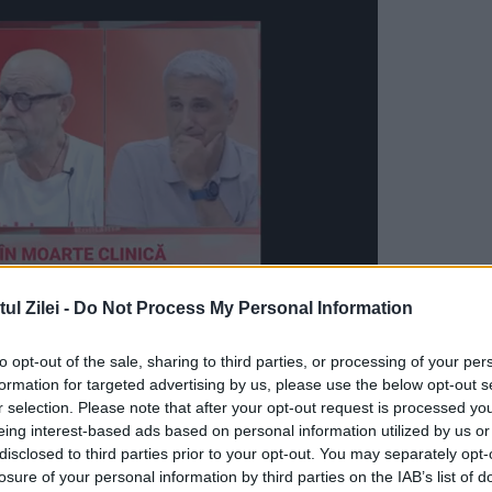
l Zilei -
Do Not Process My Personal Information
to opt-out of the sale, sharing to third parties, or processing of your per
erini susţine că oficialii Transgaz au vizitat
formation for targeted advertising by us, please use the below opt-out s
 Petroleum, unul dintre coproprietarii DESFA, ş
r selection. Please note that after your opt-out request is processed y
eing interest-based ads based on personal information utilized by us or
elen al Energiei, Giorgos Stathakis.
disclosed to third parties prior to your opt-out. You may separately opt-
losure of your personal information by third parties on the IAB’s list of