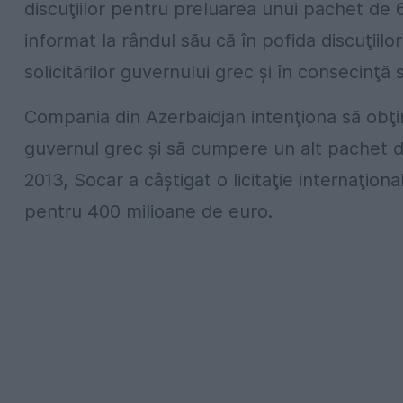
discuţiilor pentru preluarea unui pachet de
informat la rândul său că în pofida discuţiil
solicitărilor guvernului grec şi în consecinţă 
Compania din Azerbaidjan intenţiona să obţi
guvernul grec şi să cumpere un alt pachet 
2013, Socar a câştigat o licitaţie internaţio
pentru 400 milioane de euro.