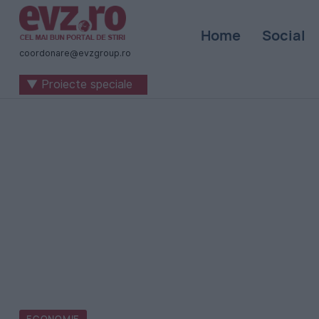
Știri
Home
Social
naționale
coordonare@evzgroup.ro
și
▼ Proiecte speciale
internaționale
|
România
-
Evenimentul
Zilei