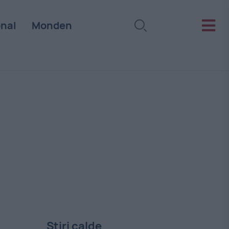
onal
Monden
Stiri calde