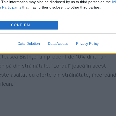
. This information may also be disclosed by us to third parties on the
IA
Participants
that may further disclose it to other third parties.
 pentru Junior Moraes suma de un milion de euro,
sfere pe Bogdan Stancu la Galatasaray, iar
CONFIRM
mplut cu 3 milioane de euro, bani care i-au reve
 pretenţiile.
Data Deletion
Data Access
Privacy Policy
tească Bistriţei un procent de 10% dintr-un
hipă din străinătate. "Lordul" joacă în acest
ste asaltat cu oferte din străinătate, încercân
rican.