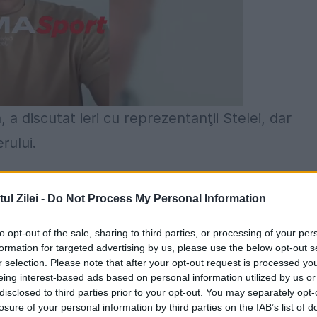
 a discutat ieri cu reprezentanţii Stelei, dar
rului.
Steaua, negocierile
au intrat în impas,
l Zilei -
Do Not Process My Personal Information
elei şi o să vedem. Oricum, cred că Moraes nu 
tonamentul din Antalya. Jucătorul e băiat isteţ,
to opt-out of the sale, sharing to third parties, or processing of your per
formation for targeted advertising by us, please use the below opt-out s
 se înţeleg. Iar el şi-a expus doar pretenţiile
r selection. Please note that after your opt-out request is processed y
înseamnă că au ajuns la o înţelegere. El ştie că
eing interest-based ads based on personal information utilized by us or
disclosed to third parties prior to your opt-out. You may separately opt-
ă un an şi jumătate", a declarat Jean Pădureanu
losure of your personal information by third parties on the IAB’s list of