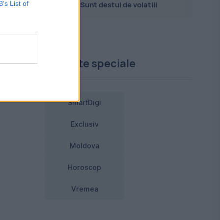
B’s List of
Sunt destul de volatili
Proiecte speciale
nit
SmartDigi
Exclusiv
d
Moldova
Horoscop
Vremea