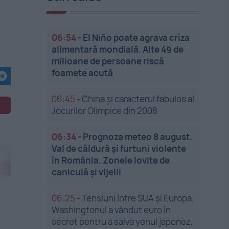
06:54
-
El Niño poate agrava criza
alimentară mondială. Alte 49 de
milioane de persoane riscă
foamete acută
06:45
-
China și caracterul fabulos al
Jocurilor Olimpice din 2008
06:34
-
Prognoza meteo 8 august.
Val de căldură și furtuni violente
în România. Zonele lovite de
caniculă și vijelii
06:25
-
Tensiuni între SUA și Europa.
Washingtonul a vândut euro în
secret pentru a salva yenul japonez,