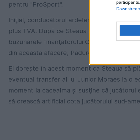
participants
pentru "ProSport".
Downstream 
Iniţial, conducătorul ardelenilor a solicitat
plus TVA. După ce Steaua a reuşit să îl tran
buzunarele finanţatorului Gigi Becali s-au u
din această afacere, Pădureanu şi-a schimbat
El doreşte în acest moment ca Steaua să plă
eventual transfer al lui Junior Moraes la o ec
moment la cacealma şi susţine că jucătorul e
să crească artificial cota jucătorului sud-ame