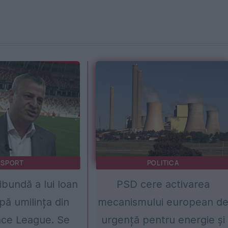
SPORT
POLITICA
ibundă a lui Ioan
PSD cere activarea
ă umilința din
mecanismului european d
ce League. Se
urgență pentru energie și