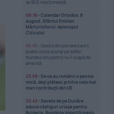
iar BCE reacționează
06:16
-
Calendar Ortodox, 8
august. Sfântul Emilian
Mărturisitorul, episcopul
Cizicului
06:05
-
Gestul din parcare care îi
poate costa scump pe șoferi.
Numărul din parbriz nu îi scapă de
amendă
23:58
-
De ce au românii o pensie
mică, deși plătesc printre cele mai
mari contribuții din UE
23:43
-
Seceta de pe Dunăre
aduce câștiguri uriașe pentru
Bulgaria. România importă masiv