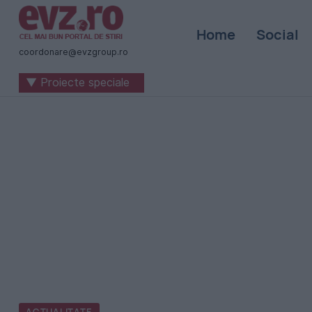
Știri
Home
Social
naționale
coordonare@evzgroup.ro
și
▼ Proiecte speciale
internaționale
|
România
-
Evenimentul
Zilei