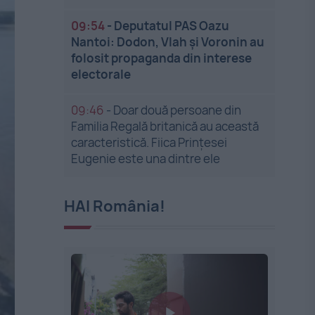
09:54
-
Deputatul PAS Oazu
Nantoi: Dodon, Vlah și Voronin au
folosit propaganda din interese
electorale
09:46
-
Doar două persoane din
Familia Regală britanică au această
caracteristică. Fiica Prințesei
Eugenie este una dintre ele
HAI România!