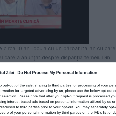
e circa 10 ani locuia cu un bărbat italian cu care
el care a anunțat despre dispariția femeii. Din
nuarie, 2017, Elena i-a spus că în dimineața
l Zilei -
Do Not Process My Personal Information
șa cum obișnuia să facă adesea, potrivit
rtenerul său s-a trezit a doua zi a observat c
to opt-out of the sale, sharing to third parties, or processing of your per
formation for targeted advertising by us, please use the below opt-out s
ul și cheile acesteia au rămas în casă.
r selection. Please note that after your opt-out request is processed y
eing interest-based ads based on personal information utilized by us or
ulterior a descoperit că nici documentele nu le
disclosed to third parties prior to your opt-out. You may separately opt-
losure of your personal information by third parties on the IAB’s list of
ze și mai tare și să anunțe autoritățile din zonă