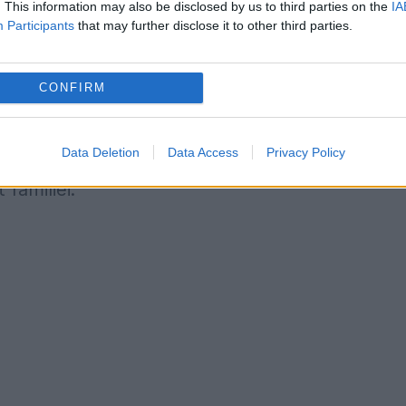
. This information may also be disclosed by us to third parties on the
IA
Participants
that may further disclose it to other third parties.
de căutări, trista veste a venit. Curenții puterni
lometri distanță de Roma, mai exact, în provinci
CONFIRM
Piombino, unde un pescar din zonă a descoperit
 plaja Torraccia. Trupul acesteia se afla în star
Data Deletion
Data Access
Privacy Policy
tului ADN și identificarea oficială din partea
 familiei.