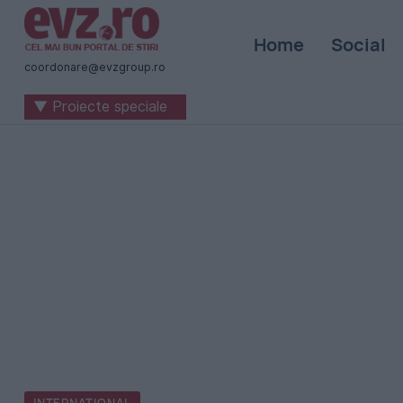
Știri
Home
Social
naționale
coordonare@evzgroup.ro
și
▼ Proiecte speciale
internaționale
|
România
-
Evenimentul
Zilei