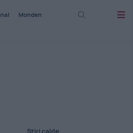
onal
Monden
Stiri calde