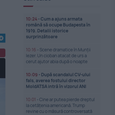
10:24
-
Cum a ajuns armata
română să ocupe Budapesta în
1919. Detalii istorice
surprinzătoare
10:16
-
Scene dramatice în Munții
Iezer. Un cioban atacat de urs a
cerut ajutor abia după o noapte
10:09
-
După scandalul CV-ului
fals, averea fostului director
MoldATSA intră în vizorul ANI
10:01
-
Cine ar putea pierde dreptul
la cetățenia americană. Trump
revine cu o măsură controversată