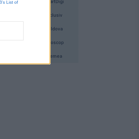
SmartDigi
B’s List of
ci
Exclusiv
a
Moldova
e
Horoscop
Vremea