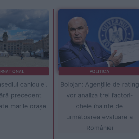
ERNATIONAL
POLITICA
asediul caniculei.
Bolojan: Agențiile de rating
ără precedent
vor analiza trei factori-
oate marile orașe
cheie înainte de
următoarea evaluare a
României