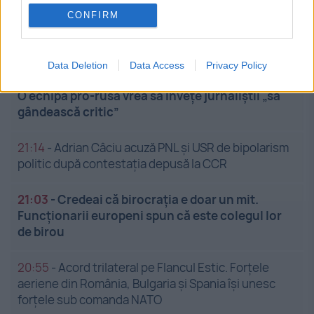
CONFIRM
21:34
-
CFR Cluj - Tromso, 0-5. Umilință de zile mari
pentru echipa din Gruia. Returul nu mai contează
Data Deletion
Data Access
Privacy Policy
21:23
-
Un nou proiect dubios al Nataliei Morari.
O echipă pro-rusă vrea să înveţe jurnaliştii „să
gândească critic”
21:14
-
Adrian Câciu acuză PNL și USR de bipolarism
politic după contestația depusă la CCR
21:03
-
Credeai că birocrația e doar un mit.
Funcționarii europeni spun că este colegul lor
de birou
20:55
-
Acord trilateral pe Flancul Estic. Forțele
aeriene din România, Bulgaria și Spania își unesc
forțele sub comanda NATO