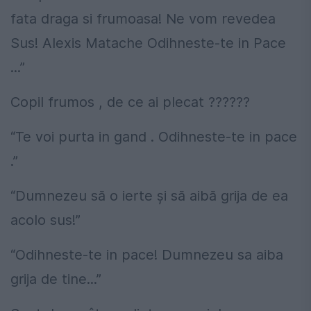
fata draga si frumoasa! Ne vom revedea
Sus! Alexis Matache Odihneste-te in Pace
...”
Copil frumos , de ce ai plecat ??????
“Te voi purta in gand . Odihneste-te in pace
.”
“Dumnezeu să o ierte și să aibă grija de ea
acolo sus!”
“Odihneste-te in pace! Dumnezeu sa aiba
grija de tine...”