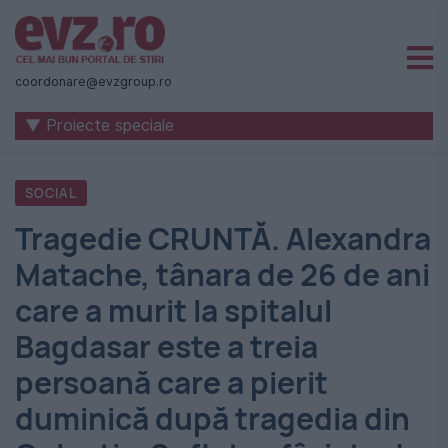
Știri
naționale
coordonare@evzgroup.ro
și
▼ Proiecte speciale
internaționale
|
SOCIAL
România
Tragedie CRUNTĂ. Alexandra
-
Matache, tânara de 26 de ani
Evenimentul
care a murit la spitalul
Zilei
Bagdasar este a treia
persoană care a pierit
duminică după tragedia din