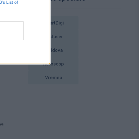
B’s List of
SmartDigi
te
e
Exclusiv
u
Moldova
Horoscop
Vremea
le