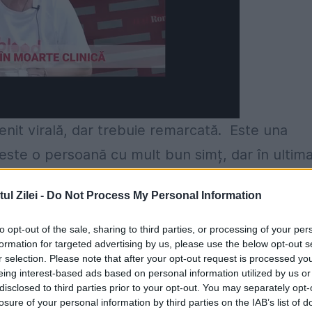
enit virală, dar trebuie remarcată. Este una
 este o persoană cu mult bun simț, dar în ultim
r. Invitată la Music Channel să le spună românil
l Zilei -
Do Not Process My Personal Information
eagul SUA și a spus tare și răspicat ,,Sunt mând
i bun mod de a arăta asta. La fel de bine putea
to opt-out of the sale, sharing to third parties, or processing of your per
formation for targeted advertising by us, please use the below opt-out s
le de vacă natural nu se poate compara cu cel 
r selection. Please note that after your opt-out request is processed y
eing interest-based ads based on personal information utilized by us or
disclosed to third parties prior to your opt-out. You may separately opt-
losure of your personal information by third parties on the IAB’s list of