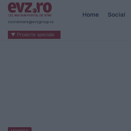
Știri
Home
Social
naționale
coordonare@evzgroup.ro
și
▼ Proiecte speciale
internaționale
|
România
-
Evenimentul
Zilei