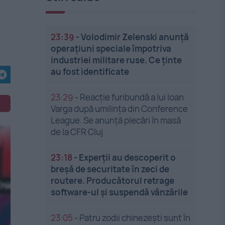
23:39
-
Volodimir Zelenski anunță
operațiuni speciale împotriva
industriei militare ruse. Ce ținte
au fost identificate
23:29
-
Reacție furibundă a lui Ioan
Varga după umilința din Conference
League. Se anunță plecări în masă
de la CFR Cluj
23:18
-
Experții au descoperit o
breșă de securitate în zeci de
routere. Producătorul retrage
software-ul și suspendă vânzările
23:05
-
Patru zodii chinezești sunt în