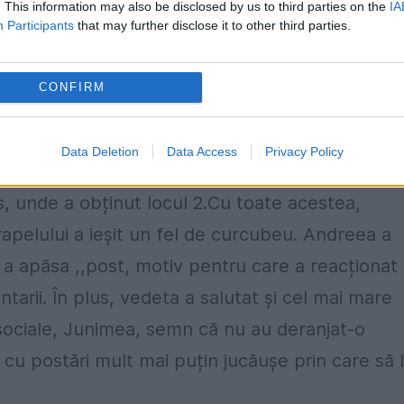
. This information may also be disclosed by us to third parties on the
IA
Participants
that may further disclose it to other third parties.
ke-uri și mii de share-uri. Gluma Andreei Bălan
nu avea cum să-l prevadă nici dacă voia. Cu toa
CONFIRM
u ar știi culorile drapelului, această posibilitat
informație este elementară, dar mai ales pentr
Data Deletion
Data Access
Privacy Policy
ntat țara noastră în Mexic, alături de Petrișor
s, unde a obținut locul 2.Cu toate acestea,
 drapelului a ieșit un fel de curcubeu. Andreea a
e a apăsa ,,post, motiv pentru care a reacționat
arii. În plus, vedeta a salutat și cel mai mare
 sociale, Junimea, semn că nu au deranjat-o
i cu postări mult mai puțin jucăușe prin care să 