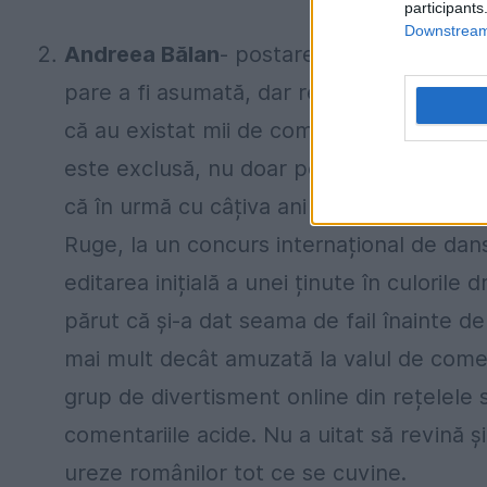
participants
Downstream 
Andreea Bălan
- postarea de 50.000 de li
pare a fi asumată, dar rezultatul glumei 
că au existat mii de comentarii că vedeta n
este exclusă, nu doar pentru că această 
că în urmă cu câțiva ani vedeta a repreze
Ruge, la un concurs internațional de dan
editarea inițială a unei ținute în culorile
părut că și-a dat seama de fail înainte d
mai mult decât amuzată la valul de coment
grup de divertisment online din rețelele
comentariile acide. Nu a uitat să revină ș
ureze românilor tot ce se cuvine.