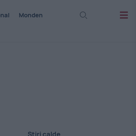
onal
Monden
Stiri calde