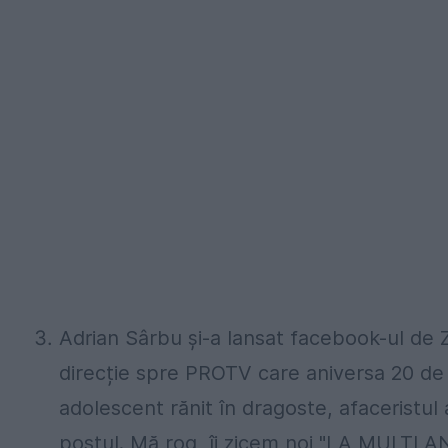
Adrian Sârbu și-a lansat facebook-ul de Z
direcție spre PROTV care aniversa 20 de a
adolescent rănit în dragoste, afaceristul a
postul. Mă rog, îi zicem noi "LA MULȚI AN