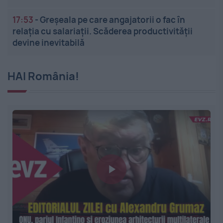
17:53
-
Greșeala pe care angajatorii o fac în
relația cu salariații. Scăderea productivității
devine inevitabilă
HAI România!