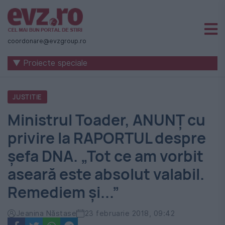
Știri
naționale
coordonare@evzgroup.ro
și
▼ Proiecte speciale
internaționale
|
JUSTITIE
România
Ministrul Toader, ANUNȚ cu
-
privire la RAPORTUL despre
Evenimentul
șefa DNA. „Tot ce am vorbit
Zilei
aseară este absolut valabil.
Remediem și...”
Jeanina Năstase
23 februarie 2018, 09:42