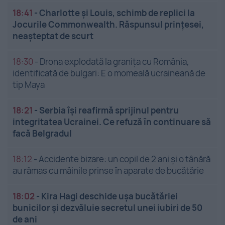
18:41
-
Charlotte și Louis, schimb de replici la
Jocurile Commonwealth. Răspunsul prințesei,
neașteptat de scurt
18:30
-
Drona explodată la granița cu România,
identificată de bulgari: E o momeală ucraineană de
tip Maya
18:21
-
Serbia își reafirmă sprijinul pentru
integritatea Ucrainei. Ce refuză în continuare să
facă Belgradul
18:12
-
Accidente bizare: un copil de 2 ani și o tânără
au rămas cu mâinile prinse în aparate de bucătărie
18:02
-
Kira Hagi deschide ușa bucătăriei
bunicilor și dezvăluie secretul unei iubiri de 50
de ani