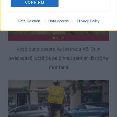
CONFIRM
Data Deletion
Data Access
Privacy Policy
SOCIAL
Vești bune despre Autostrada A8. Cum
avansează lucrările pe primul șantier din zona
montană