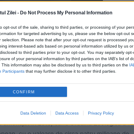
l Zilei -
Do Not Process My Personal Information
to opt-out of the sale, sharing to third parties, or processing of your per
formation for targeted advertising by us, please use the below opt-out s
r selection. Please note that after your opt-out request is processed y
eing interest-based ads based on personal information utilized by us or
disclosed to third parties prior to your opt-out. You may separately opt-
losure of your personal information by third parties on the IAB’s list of
. This information may also be disclosed by us to third parties on the
IA
r avea la dispoziţie un habitat generos, de pest
Participants
that may further disclose it to other third parties.
st amendat, săptămâna trecută, de Primăria
au ţinuţi în cuşti în spaţii extrem de mici.
CONFIRM
Zoologică din Galaţi, unde mai trăiesc o femelă 
 hrănit zilnic cu câte şaseopt kilograme de carn
Data Deletion
Data Access
Privacy Policy
ost amenajat în 2013, când Grădina Zoologică a fo
opean, cu o valoare de circa patru milioane de