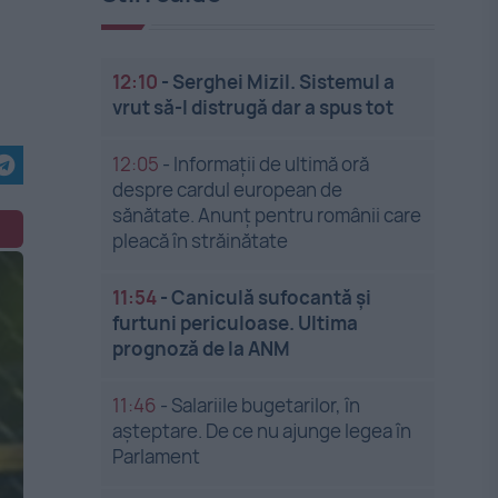
12:10
-
Serghei Mizil. Sistemul a
vrut să-l distrugă dar a spus tot
12:05
-
Informații de ultimă oră
despre cardul european de
sănătate. Anunț pentru românii care
pleacă în străinătate
11:54
-
Caniculă sufocantă și
furtuni periculoase. Ultima
prognoză de la ANM
11:46
-
Salariile bugetarilor, în
așteptare. De ce nu ajunge legea în
Parlament