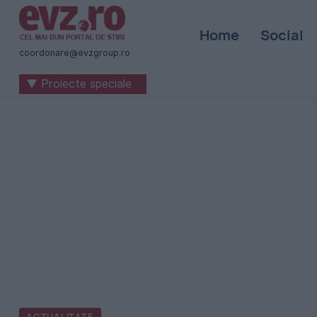
Știri
Home
Social
naționale
coordonare@evzgroup.ro
și
▼ Proiecte speciale
internaționale
|
România
-
Evenimentul
Zilei