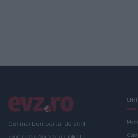
Linkuri utile
Uti
Medi
Cel mai bun portal de stiri!
Cont
Evenimentul Zilei este o publicație