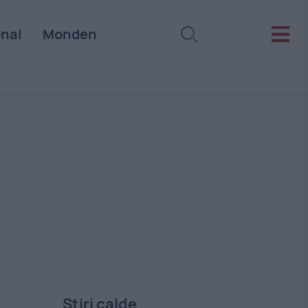
onal
Monden
Stiri calde