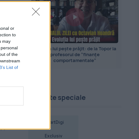
sonal or
ection to
ou may
 personal
Evoluția lui pește prăjit: de la Topor la
profesorul de ”finanțe
out of the
comportamentale”
 downstream
B’s List of
e
Proiecte speciale
şi
e
SmartDigi
st
Exclusiv