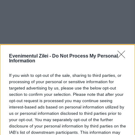
Evenimentul Zilei -
Do Not Process My Personal
Information
Omul de afaceri a adăugat că Mirel Rădescu
If you wish to opt-out of the sale, sharing to third parties, or
era un procuror "vocal" şi se lăuda pe
processing of your personal or sensitive information for
holurile instanţei că în dosarul RAFO -
targeted advertising by us, please use the below opt-out
section to confirm your selection. Please note that after your
Carom "este nenorocire, or să fie
opt-out request is processed you may continue seeing
interest-based ads based on personal information utilized by
condamnări mai mari decât în RAFO.
us or personal information disclosed to third parties prior to
your opt-out. You may separately opt-out of the further
Tender a explicat că a încercat două căi
disclosure of your personal information by third parties on the
IAB’s list of downstream participants. This information may