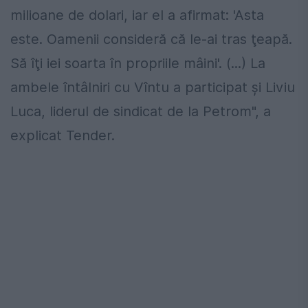
milioane de dolari, iar el a afirmat: 'Asta
este. Oamenii consideră că le-ai tras ţeapă.
Să îţi iei soarta în propriile mâini'. (...) La
ambele întâlniri cu Vîntu a participat şi Liviu
Luca, liderul de sindicat de la Petrom", a
explicat Tender.