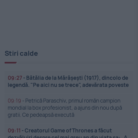
Stiri calde
09:27
-
Bătălia de la Mărășești (1917), dincolo de
legendă. "Pe aici nu se trece", adevărata poveste
09:19
-
Petrică Paraschiv, primul român campion
mondial la box profesionist, a ajuns din nou după
gratii. Ce pedeapsă execută
09:11
-
Creatorul Game of Thrones a făcut
dezvăluiri despre cel mai greu an din viața sa: „A