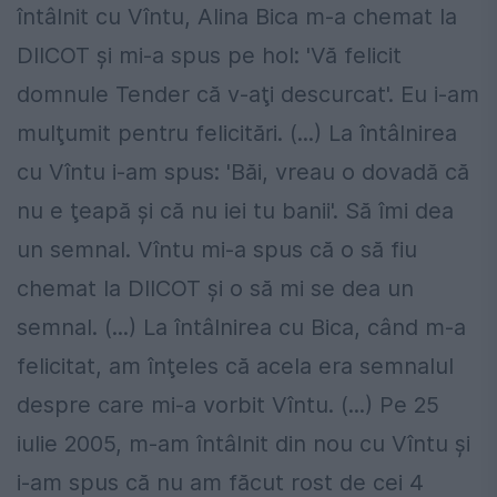
întâlnit cu Vîntu, Alina Bica m-a chemat la
DIICOT şi mi-a spus pe hol: 'Vă felicit
domnule Tender că v-aţi descurcat'. Eu i-am
mulţumit pentru felicitări. (...) La întâlnirea
cu Vîntu i-am spus: 'Băi, vreau o dovadă că
nu e ţeapă şi că nu iei tu banii'. Să îmi dea
un semnal. Vîntu mi-a spus că o să fiu
chemat la DIICOT şi o să mi se dea un
semnal. (...) La întâlnirea cu Bica, când m-a
felicitat, am înţeles că acela era semnalul
despre care mi-a vorbit Vîntu. (...) Pe 25
iulie 2005, m-am întâlnit din nou cu Vîntu şi
i-am spus că nu am făcut rost de cei 4