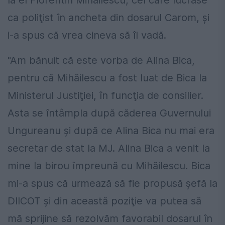
la el Florentin Mihăilescu, cel care lucrase
ca poliţist în ancheta din dosarul Carom, şi
i-a spus că vrea cineva să îl vadă.
"Am bănuit că este vorba de Alina Bica,
pentru că Mihăilescu a fost luat de Bica la
Ministerul Justiţiei, în funcţia de consilier.
Asta se întâmpla după căderea Guvernului
Ungureanu şi după ce Alina Bica nu mai era
secretar de stat la MJ. Alina Bica a venit la
mine la birou împreună cu Mihăilescu. Bica
mi-a spus că urmează să fie propusă şefă la
DIICOT şi din această poziţie va putea să
mă sprijine să rezolvăm favorabil dosarul în