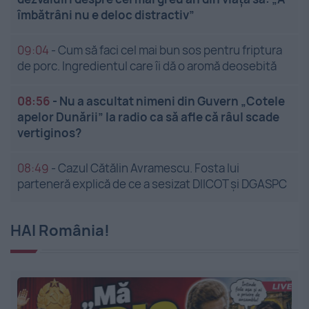
îmbătrâni nu e deloc distractiv”
09:04
-
Cum să faci cel mai bun sos pentru friptura
de porc. Ingredientul care îi dă o aromă deosebită
08:56
-
Nu a ascultat nimeni din Guvern „Cotele
apelor Dunării” la radio ca să afle că râul scade
vertiginos?
08:49
-
Cazul Cătălin Avramescu. Fosta lui
parteneră explică de ce a sesizat DIICOT și DGASPC
HAI România!