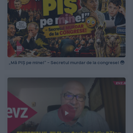
„Mă PIȘ pe mine!” – Secretul murdar de la congrese! 😳