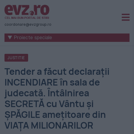
Știri
naționale
coordonare@evzgroup.ro
și
▼ Proiecte speciale
internaționale
|
JUSTITIE
România
Tender a făcut declarații
-
INCENDIARE în sala de
Evenimentul
judecată. Întâlnirea
Zilei
SECRETĂ cu Vântu și
ȘPĂGILE amețitoare din
VIAȚA MILIONARILOR