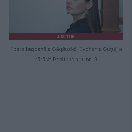
JUSTITIE
Fosta başcană a Găgăuziei, Evghenia Guţul, a
părăsit Penitenciarul nr.13