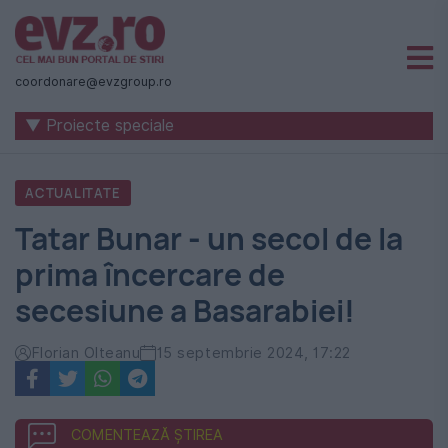
Știri
naționale
coordonare@evzgroup.ro
și
▼ Proiecte speciale
internaționale
|
ACTUALITATE
România
Tatar Bunar - un secol de la
-
prima încercare de
Evenimentul
secesiune a Basarabiei!
Zilei
Florian Olteanu
15 septembrie 2024, 17:22
COMENTEAZĂ ȘTIREA