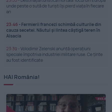
23:55
-
Destinația turistică mortală: locul din Europa
unde peste o sută de turiști își pierd viața în fiecare
an
23:46
-
Fermierii francezi schimbă culturile din
cauza secetei. Năutul și lintea câștigă teren în
Alsacia
23:39
-
Volodimir Zelenski anunță operațiuni
speciale împotriva industriei militare ruse. Ce ținte
au fost identificate
HAI România!