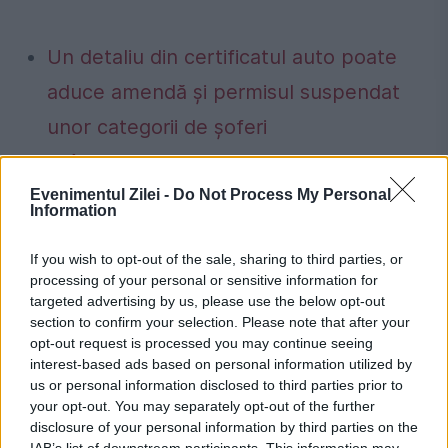
Un detaliu din certificatul auto poate
aduce amendă și permisul suspendat
unor categorii de șoferi
Ai încă buletinul vechi? Data după care
nu îl vei mai putea folosi, chiar dacă
Evenimentul Zilei -
Do Not Process My Personal
Information
este valabil
If you wish to opt-out of the sale, sharing to third parties, or
processing of your personal or sensitive information for
targeted advertising by us, please use the below opt-out
section to confirm your selection. Please note that after your
opt-out request is processed you may continue seeing
basarabia
republica moldova
secesiune
interest-based ads based on personal information utilized by
us or personal information disclosed to third parties prior to
your opt-out. You may separately opt-out of the further
disclosure of your personal information by third parties on the