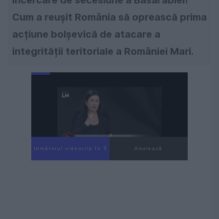
Cum a reușit România să oprească prima
acțiune bolșevică de atacare a
integrității teritoriale a României Mari.
Următorul videoclip în 4
Anulează