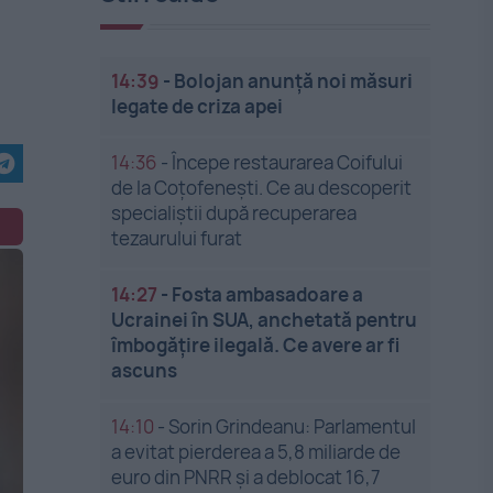
14:39
-
Bolojan anunță noi măsuri
legate de criza apei
14:36
-
Începe restaurarea Coifului
de la Coțofenești. Ce au descoperit
specialiștii după recuperarea
tezaurului furat
14:27
-
Fosta ambasadoare a
Ucrainei în SUA, anchetată pentru
îmbogățire ilegală. Ce avere ar fi
ascuns
14:10
-
Sorin Grindeanu: Parlamentul
a evitat pierderea a 5,8 miliarde de
euro din PNRR și a deblocat 16,7