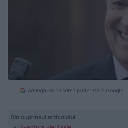
Adaugă-ne ca sursă preferată în Google
Din cuprinsul articolului
Aventura vieții sale