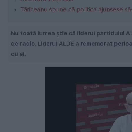
Tăriceanu spune că politica ajunsese să
Nu toată lumea știe că liderul partidului A
de radio. Liderul ALDE a rememorat perioa
cu el.