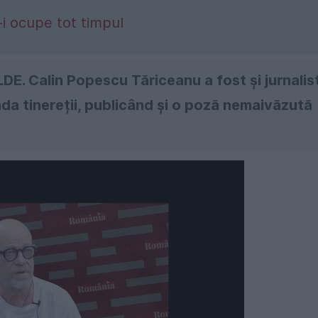
-i ocupe tot timpul
LDE. Calin Popescu Tăriceanu a fost și jurnalis
da tinereții, publicând și o poză nemaivăzută