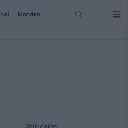
onal
Monden
Stiri calde