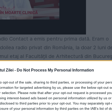
adio Contact a emis pentru prima dată. Eram o
ilea radio privat din România, la doar 2 luni d
imul etaj al Facultății de Arhitectură din Bucureș
roiectare și o antenă plantată cu dificultate p
l Zilei -
Do Not Process My Personal Information
to opt-out of the sale, sharing to third parties, or processing of your per
ager, voce pentru jingles și băiat bun la toate.
formation for targeted advertising by us, please use the below opt-out s
r selection. Please note that after your opt-out request is processed y
care am emis prin satelit. Azi ni se pare ceva
eing interest-based ads based on personal information utilized by us or
 anvergură.”, a povestit Călin popescu Tăriceanu
disclosed to third parties prior to your opt-out. You may separately opt-
losure of your personal information by third parties on the IAB’s list of