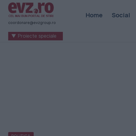
Știri
Home
Social
naționale
coordonare@evzgroup.ro
și
▼ Proiecte speciale
internaționale
|
România
-
Evenimentul
Zilei