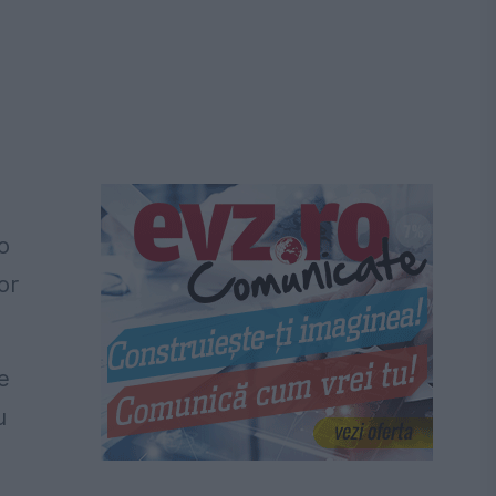
o
or
e
u