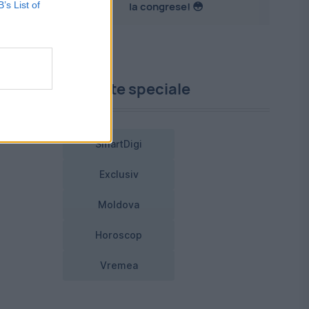
B’s List of
la congrese! 😳
Proiecte speciale
SmartDigi
Exclusiv
Moldova
Horoscop
Vremea