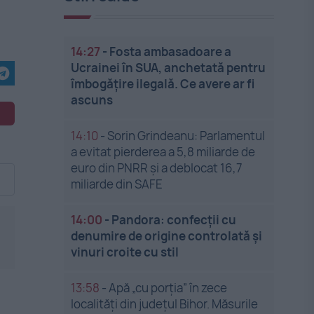
14:27
-
Fosta ambasadoare a
Ucrainei în SUA, anchetată pentru
îmbogățire ilegală. Ce avere ar fi
ascuns
14:10
-
Sorin Grindeanu: Parlamentul
a evitat pierderea a 5,8 miliarde de
euro din PNRR și a deblocat 16,7
miliarde din SAFE
14:00
-
Pandora: confecții cu
denumire de origine controlată și
vinuri croite cu stil
13:58
-
Apă „cu porția” în zece
localități din județul Bihor. Măsurile