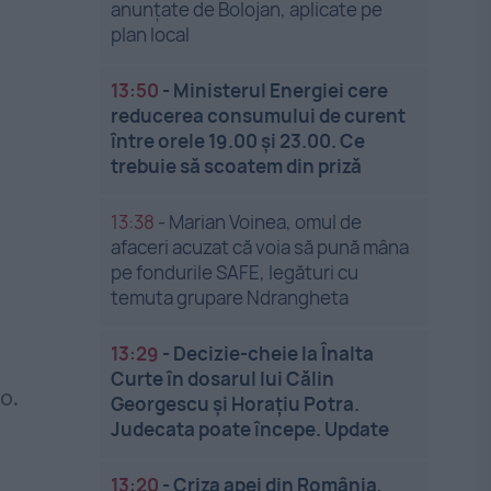
anunțate de Bolojan, aplicate pe
plan local
13:50
-
Ministerul Energiei cere
reducerea consumului de curent
între orele 19.00 și 23.00. Ce
trebuie să scoatem din priză
13:38
-
Marian Voinea, omul de
afaceri acuzat că voia să pună mâna
pe fondurile SAFE, legături cu
temuta grupare Ndrangheta
13:29
-
Decizie-cheie la Înalta
Curte în dosarul lui Călin
o.
Georgescu și Horațiu Potra.
Judecata poate începe. Update
13:20
-
Criza apei din România,