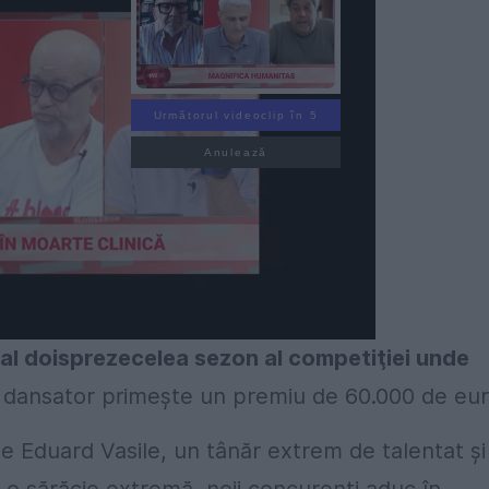
Următorul videoclip în 4
Anulează
-al doisprezecelea sezon al competiţiei unde
at dansator primeşte un premiu de 60.000 de eur
e Eduard Vasile, un tânăr extrem de talentat şi