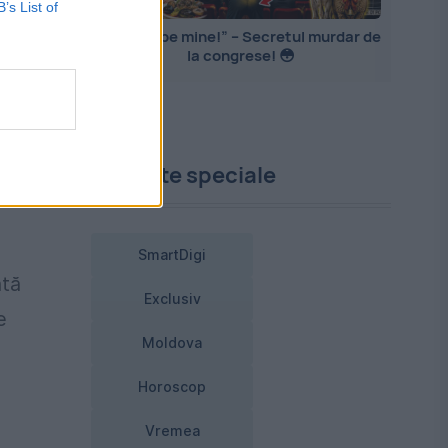
B’s List of
„Mă PIȘ pe mine!” – Secretul murdar de
la congrese! 😳
et
Proiecte speciale
SmartDigi
ată
Exclusiv
e
Moldova
Horoscop
Vremea