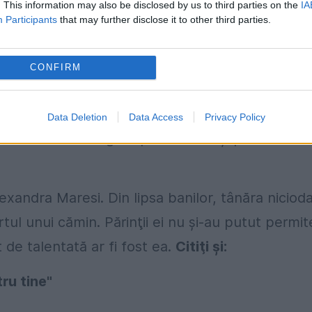
. This information may also be disclosed by us to third parties on the
IA
Participants
that may further disclose it to other third parties.
. Tânăra vrea să-şi ajute sora mai mică să
a avut-o. Alina face parte dintr-o trupă de stre
CONFIRM
nelia Condeescu al cărei vis a fost să devină
Data Deletion
Data Access
Privacy Policy
i-a crescut singură pe Cornelia şi pe cei doi
lexandra Maresi. Din lipsa banilor, tânăra niciod
ul unui cămin. Părinţii ei nu şi-au putut permit
 de talentată ar fi fost ea.
Citiţi şi:
ru tine"