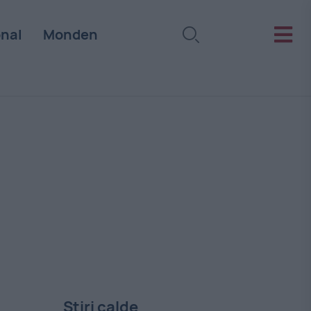
onal
Monden
Stiri calde