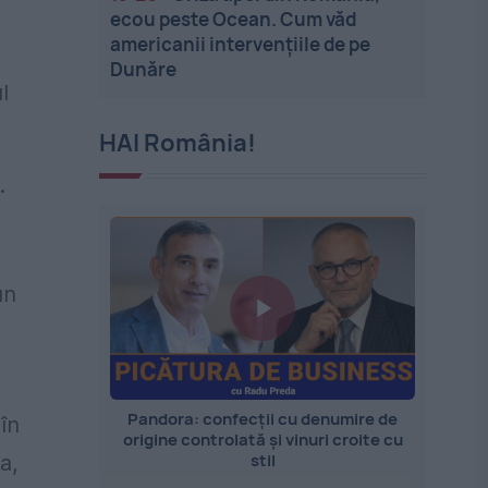
ecou peste Ocean. Cum văd
americanii intervențiile de pe
Dunăre
l
HAI România!
.
un
Pandora: confecții cu denumire de
în
origine controlată și vinuri croite cu
stil
a,