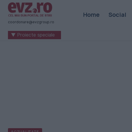
Știri
Home
Social
naționale
coordonare@evzgroup.ro
și
▼ Proiecte speciale
internaționale
|
România
-
Evenimentul
Zilei