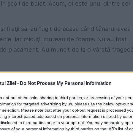
 în şcoli de balet. Acum, el este unul dintre cei
şi fraţii săi au fugit de acasă când tânărul avea
enie, iar micuţii mureau de foame. Nu au fost
rul de plasament. Au muncit de la o vârstă fraged
ntru familia lui Paul. Tânărul îşi ajută familia
l Zilei -
Do Not Process My Personal Information
au murit sau au dispărut. Durerea l-a făcut să se
lockbusters Crew.
to opt-out of the sale, sharing to third parties, or processing of your per
formation for targeted advertising by us, please use the below opt-out s
a început dansul sportiv de mică, iar
r selection. Please note that after your opt-out request is processed y
eing interest-based ads based on personal information utilized by us or
şi putea permite toate antrenamentele şi
disclosed to third parties prior to your opt-out. You may separately opt-
losure of your personal information by third parties on the IAB’s list of