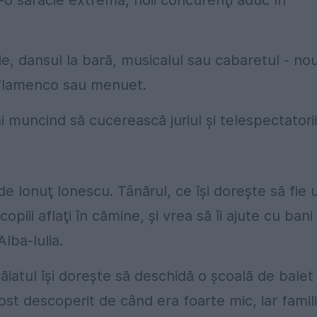
tr-o sărăcie extremă, noii concurenţi aduc în
ie, dansul la bară, musicalul sau cabaretul - nou
 flamenco sau menuet.
 muncind să cucerească juriul şi telespectatorii
de Ionuţ Ionescu. Tânărul, ce îşi doreşte să fie 
piii aflaţi în cămine, şi vrea să îi ajute cu bani
lba-Iulia.
Băiatul îşi doreşte să deschidă o şcoală de balet 
fost descoperit de când era foarte mic, iar famili