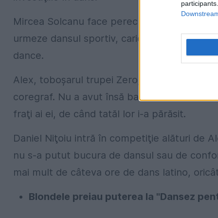
participants
Downstream 
Mircea Solcanu face pereche cu Alina Bănică
urmeze dansul sportiv, carieră pe care ea n-
dance.
Alex, toboşarul trupei Zero, dansează cu Cor
coregraf. Nu a avut însă bani deoarece mama 
fraţi ai ei, de când tatăl lor i-a părăsit.
Daniel Niţoiu intră în competiţie alături de A
nu s-a putut bucura de dansul sau de confort
mai mult de câteva ore de dans latino, oricât
Blondele preiau puterea la "Dansez pent