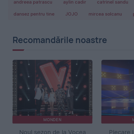
andreea patrascu
aylin cadir
catrinel sandu
dansez pentru tine
JOJO
mircea solcanu
Recomandările noastre
MONDEN
Noul sezon de la Vocea
Plecare 