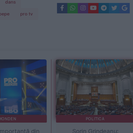
dans
pepe
pro tv
MONDEN
POLITICA
importantă din
Sorin Grindeanu: