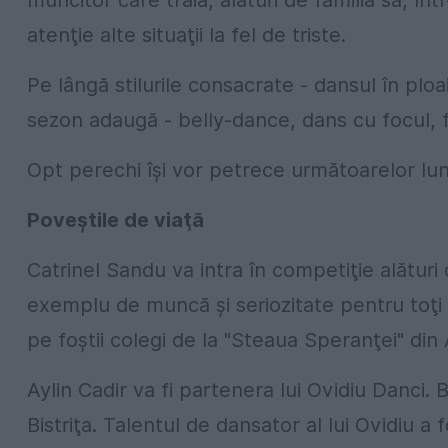
muncitor care trăia, alături de familia sa, în
atenţie alte situaţii la fel de triste.
Pe lângă stilurile consacrate - dansul în ploa
sezon adaugă - belly-dance, dans cu focul,
Opt perechi îşi vor petrece următoarelor luni
Poveştile de viaţă
Catrinel Sandu va intra în competiţie alături 
exemplu de muncă şi seriozitate pentru toţi co
pe foştii colegi de la "Steaua Speranţei" din A
Aylin Cadir va fi partenera lui Ovidiu Danci. 
Bistriţa. Talentul de dansator al lui Ovidiu a 