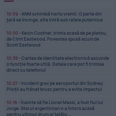
10:59
-
ANM schimbă harta vremii. O parte din
țară se încinge, alta intră sub rafale puternice
10:50
-
Kevin Costner, trimis acasă de pe platou,
de Clint Eastwood. Povestea spusă acum de
Scott Eastwood
10:36
-
Cartea de identitate electronică ascunde
o funcție foarte utilă. Datele care pot fi trimise
direct cu telefonul
10:27
-
Incident grav pe aeroportul din Sydney.
Piloții au frânat brusc pentru a evita impactul
10:16
-
Înainte să fie Lionel Messi, a fost fiul lui
Jorge. Starul argentinian s-a întors acasă
pentru ultimul drum al tatălu...