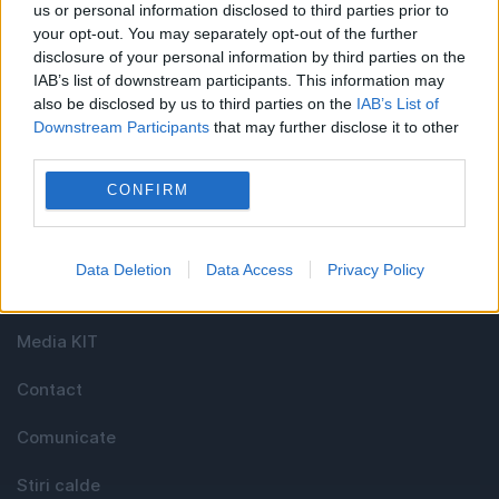
us or personal information disclosed to third parties prior to
your opt-out. You may separately opt-out of the further
disclosure of your personal information by third parties on the
Cel mai bun portal de stiri!
IAB’s list of downstream participants. This information may
also be disclosed by us to third parties on the
IAB’s List of
Evenimentul Zilei este o publicație multimedia, dedicată
Downstream Participants
that may further disclose it to other
third parties.
celor care apreciază știrile corecte, obiective și
relevante din toate domeniile de activitate
CONFIRM
Utile
Data Deletion
Data Access
Privacy Policy
Media KIT
Contact
Comunicate
Stiri calde