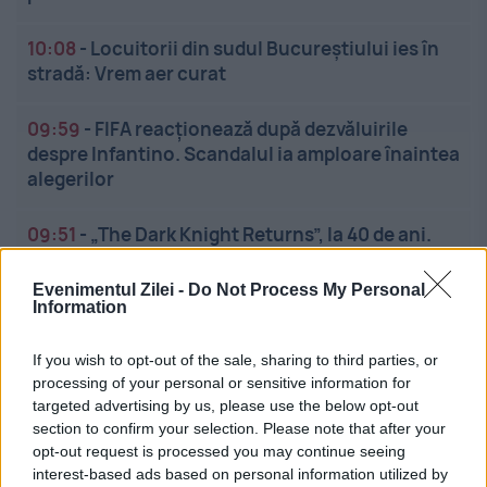
10:08
-
Locuitorii din sudul Bucureștiului ies în
stradă: Vrem aer curat
09:59
-
FIFA reacționează după dezvăluirile
despre Infantino. Scandalul ia amploare înaintea
alegerilor
09:51
-
„The Dark Knight Returns”, la 40 de ani.
Cum a schimbat Frank Miller imaginea lui
Batman
Evenimentul Zilei -
Do Not Process My Personal
Information
If you wish to opt-out of the sale, sharing to third parties, or
processing of your personal or sensitive information for
targeted advertising by us, please use the below opt-out
section to confirm your selection. Please note that after your
opt-out request is processed you may continue seeing
Linkuri utile
interest-based ads based on personal information utilized by