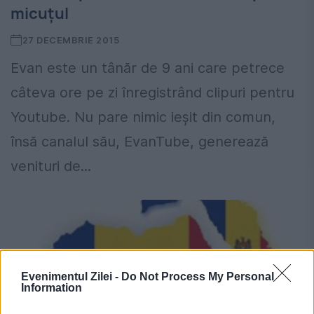
micuțul
27 DECEMBRIE 2015
Evan este un tânăr de 9 ani care petrece
câteva ore pe zi înregistrând clipuri pentru
Youtube. Nu pare nimic ieşit din comun,
însă canalul său, EvanTube, generează
venituri de...
Evenimentul Zilei -
Do Not Process My Personal
Information