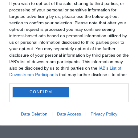
If you wish to opt-out of the sale, sharing to third parties, or
processing of your personal or sensitive information for
targeted advertising by us, please use the below opt-out
section to confirm your selection. Please note that after your
opt-out request is processed you may continue seeing
România face cadou Moldovei. Află
interest-based ads based on personal information utilized by
us or personal information disclosed to third parties prior to
despre ce este vorba
your opt-out. You may separately opt-out of the further
disclosure of your personal information by third parties on the
27 AUGUST 2015
IAB’s list of downstream participants. This information may
also be disclosed by us to third parties on the
IAB’s List of
Premierul român Victor Ponta a semnat joi
Downstream Participants
that may further disclose it to other
la Chișinău prelungirea până în anul 2020 a
third parties.
Acordului de sprijin nerambursabil în
CONFIRM
valoare de 100 de milioane de euro care a
fost...
Data Deletion
Data Access
Privacy Policy