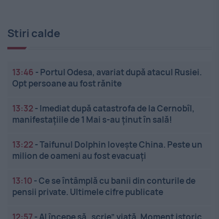
Stiri calde
13:46
-
Portul Odesa, avariat după atacul Rusiei.
Opt persoane au fost rănite
13:32
-
Imediat după catastrofa de la Cernobîl,
manifestațiile de 1 Mai s-au ținut în sală!
13:22
-
Taifunul Dolphin lovește China. Peste un
milion de oameni au fost evacuați
13:10
-
Ce se întâmplă cu banii din conturile de
pensii private. Ultimele cifre publicate
12:57
-
AI începe să „scrie” viață. Moment istoric