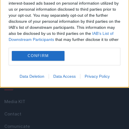
interest-based ads based on personal information utilized by
us or personal information disclosed to third parties prior to
Linkuri utile
your opt-out. You may separately opt-out of the further
disclosure of your personal information by third parties on the
IAB’s list of downstream participants. This information may
Cel mai bun portal de stiri!
also be disclosed by us to third parties on the
IAB’s List of
Downstream Participants
that may further disclose it to other
third parties.
Evenimentul Zilei este o publicație multimedia, dedicată
celor care apreciază știrile corecte, obiective și
CONFIRM
relevante din toate domeniile de activitate
Data Deletion
Data Access
Privacy Policy
Utile
Media KIT
Contact
Comunicate