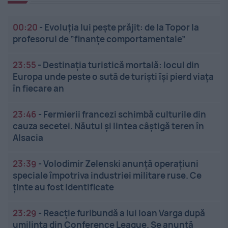
00:20
-
Evoluția lui pește prăjit: de la Topor la
profesorul de ”finanțe comportamentale”
23:55
-
Destinația turistică mortală: locul din
Europa unde peste o sută de turiști își pierd viața
în fiecare an
23:46
-
Fermierii francezi schimbă culturile din
cauza secetei. Năutul și lintea câștigă teren în
Alsacia
23:39
-
Volodimir Zelenski anunță operațiuni
speciale împotriva industriei militare ruse. Ce
ținte au fost identificate
23:29
-
Reacție furibundă a lui Ioan Varga după
umilința din Conference League. Se anunță