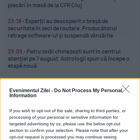
plecări în masă de la CFR Cluj
23:18
-
Experții au descoperit o breșă de
securitate în zeci de routere. Producătorul
retrage software-ul și suspendă vânzările
23:05
-
Patru zodii chinezești sunt în centrul
atenției pe 7 august. Astrologii spun că începe o
etapă nouă
22:56
-
Decizie finală în cazul lui Vinicius Junior.
A refuzat oferta de la Arsenal și a semnat pe viață
Evenimentul Zilei -
Do Not Process My Personal
cu Real Madrid
Information
If you wish to opt-out of the sale, sharing to third parties, or
processing of your personal or sensitive information for
targeted advertising by us, please use the below opt-out
section to confirm your selection. Please note that after your
opt-out request is processed you may continue seeing