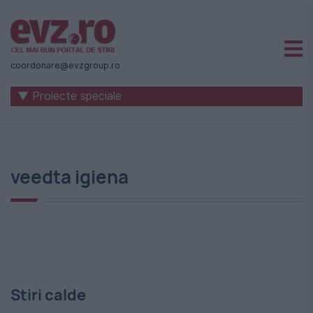
Știri
naționale
coordonare@evzgroup.ro
și
▼ Proiecte speciale
internaționale
|
România
veedta igiena
-
Evenimentul
Zilei
Stiri calde