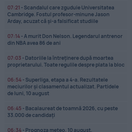
07:21
-
Scandalul care zguduie Universitatea
Cambridge. Fostul profesor-minune Jason
Arday, acuzat că și-a falsificat studiile
07:14
-
A murit Don Nelson. Legendarul antrenor
din NBA avea 86 de ani
07:03
-
Datoriile la întreținere după moartea
proprietarului. Toate regulile despre plata la bloc
06:54
-
Superliga, etapa a 4-a. Rezultatele
meciurilor și clasamentul actualizat. Partidele
de luni, 10 august
06:45
-
Bacalaureat de toamnă 2026, cu peste
33.000 de candidați
06:34
-
Prognoza meteo, 10 august.