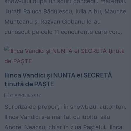
show-ului după un scurt concediu maternal.
Jurații Raluca Bădulescu, Iulia Albu, Maurice
Munteanu și Razvan Ciobanu le-au
cunoscut pe cele 11 concurente care vor...
Ilinca Vandici şi NUNTA ei SECRETĂ
ţinută de PAŞTE
21 APRILIE 2017
Surpriză de proporţii în showbizul autohton.
Ilinca Vandici s-a măritat cu iubitul său
Andrei Neacşu, chiar în ziua Paştelui. Ilinca