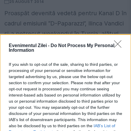
25 AUGUST 2014
Proaspăt devenită vedetă pentru Kanal D în
cadrul emisiunii “D-Paparazzi”, Ilinca Vandici
şi-a petrecut weekendul în Turcia, alături
de mai mulţi colegi din cadrul trustului,
Evenimentul Zilei -
Do Not Process My Personal
Information
printre care şi dansatorul columbian,...
If you wish to opt-out of the sale, sharing to third parties, or
processing of your personal or sensitive information for
targeted advertising by us, please use the below opt-out
section to confirm your selection. Please note that after your
opt-out request is processed you may continue seeing
interest-based ads based on personal information utilized by
us or personal information disclosed to third parties prior to
your opt-out. You may separately opt-out of the further
disclosure of your personal information by third parties on the
IAB’s list of downstream participants. This information may
also be disclosed by us to third parties on the
IAB’s List of