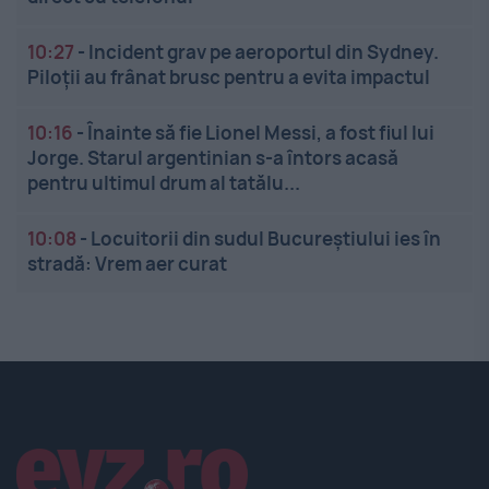
10:27
-
Incident grav pe aeroportul din Sydney.
Piloții au frânat brusc pentru a evita impactul
10:16
-
Înainte să fie Lionel Messi, a fost fiul lui
Jorge. Starul argentinian s-a întors acasă
pentru ultimul drum al tatălu...
10:08
-
Locuitorii din sudul Bucureștiului ies în
stradă: Vrem aer curat
Linkuri utile