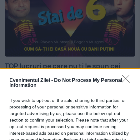
TOP lucruri pe care nu ți le spun cei
care vând case #staide6 #imopedia
Evenimentul Zilei -
Do Not Process My Personal
#podcast #caseieftine
Information
16 FEBRUARIE 2022
If you wish to opt-out of the sale, sharing to third parties, or
processing of your personal or sensitive information for
Cine nu și-a luat o casă nu are de unde să
targeted advertising by us, please use the below opt-out
știe cât de greu e. Prețuri supraevaluate,
section to confirm your selection. Please note that after your
opt-out request is processed you may continue seeing
probleme de calitate a construcției,
interest-based ads based on personal information utilized by
us or personal information disclosed to third parties prior to