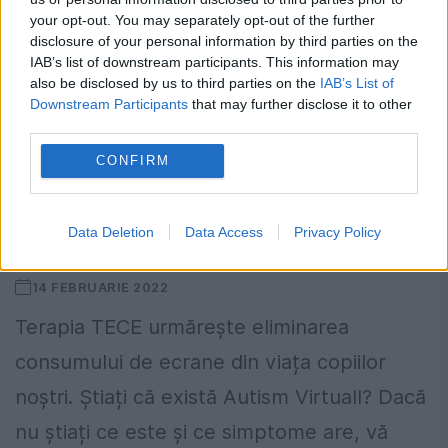
rate&bănci care te jupoaie. Cum să faci...
your opt-out. You may separately opt-out of the further
disclosure of your personal information by third parties on the
IAB’s list of downstream participants. This information may
also be disclosed by us to third parties on the
IAB’s List of
Downstream Participants
that may further disclose it to other
third parties.
CONFIRM
O nouă pandemie face ravagii în rândul
copiilor #staide6 #MariusZamfir
Data Deletion
Data Access
Privacy Policy
#lapsiholog #podcast
14 FEBRUARIE 2022
Terapia TECE urmărește eliminarea
consumului de ecrane din viața copiilor
noștri. Știați că există Autism Virtuall? Dacă
nu știați ce este și ce simptome are, vă