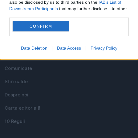
also be disclosed by us to third parties on the
IAB’s List of
Downstream Participants
that may further disclose it to other
third parties.
Utile
CONFIRM
Media KIT
Data Deletion
Data Access
Privacy Policy
Contact
Comunicate
Stiri calde
Despre noi
Carta editorială
10 Reguli