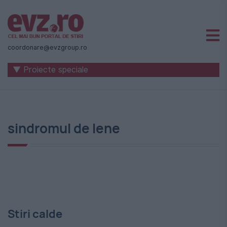
Știri
naționale
coordonare@evzgroup.ro
și
▼ Proiecte speciale
internaționale
|
România
sindromul de lene
-
Evenimentul
Zilei
Stiri calde