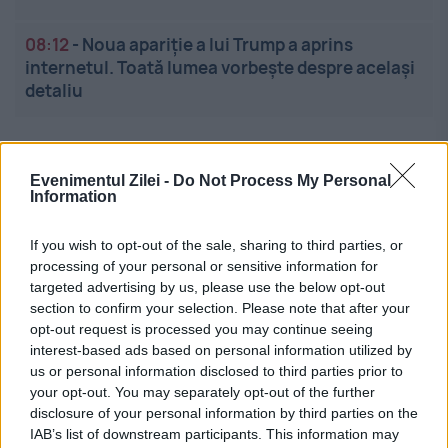
08:12
-
Noua apariție a lui Trump a aprins
internetul. Toată lumea vorbește despre același
detaliu
Evenimentul Zilei -
Do Not Process My Personal
Information
If you wish to opt-out of the sale, sharing to third parties, or
Linkuri utile
processing of your personal or sensitive information for
targeted advertising by us, please use the below opt-out
section to confirm your selection. Please note that after your
opt-out request is processed you may continue seeing
Cel mai bun portal de stiri!
interest-based ads based on personal information utilized by
us or personal information disclosed to third parties prior to
Evenimentul Zilei este o publicație multimedia, dedicată
your opt-out. You may separately opt-out of the further
disclosure of your personal information by third parties on the
celor care apreciază știrile corecte, obiective și
IAB’s list of downstream participants. This information may
relevante din toate domeniile de activitate