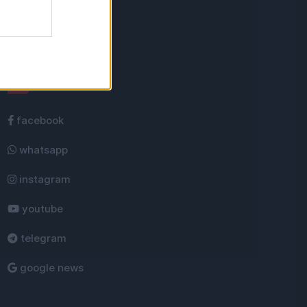
Rețele sociale
facebook
whatsapp
instagram
youtube
telegram
google news