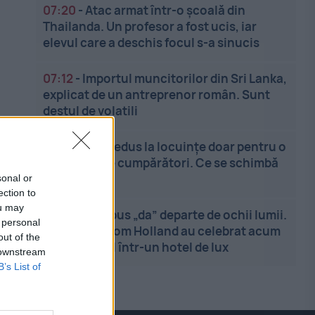
07:20
-
Atac armat într-o școală din
Thailanda. Un profesor a fost ucis, iar
elevul care a deschis focul s-a sinucis
07:12
-
Importul muncitorilor din Sri Lanka,
explicat de un antreprenor român. Sunt
destul de volatili
07:03
-
TVA redus la locuințe doar pentru o
categorie de cumpărători. Ce se schimbă
din 7 august
sonal or
ection to
ou may
06:54
-
Au spus „da” departe de ochii lumii.
 personal
Zendaya și Tom Holland au celebrat acum
out of the
evenimentul într-un hotel de lux
 downstream
B’s List of