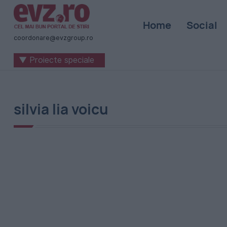
Știri
Home
Social
naționale
coordonare@evzgroup.ro
și
▼ Proiecte speciale
internaționale
|
România
silvia lia voicu
-
Evenimentul
Zilei