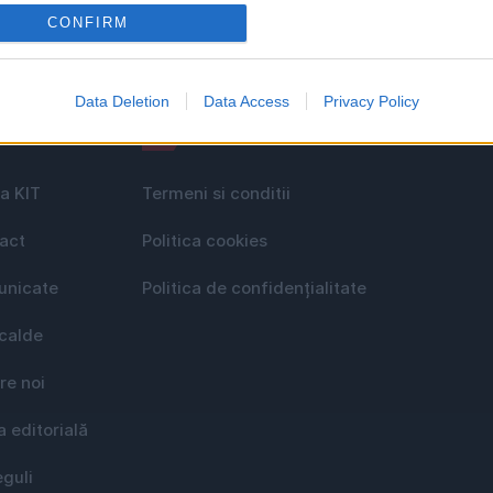
CONFIRM
Data Deletion
Data Access
Privacy Policy
le
GDPR
a KIT
Termeni si conditii
act
Politica cookies
nicate
Politica de confidențialitate
 calde
re noi
a editorială
eguli