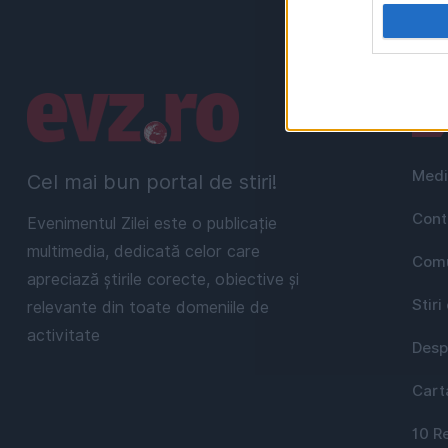
Linkuri utile
Uti
Medi
Cel mai bun portal de stiri!
Cont
Evenimentul Zilei este o publicație
multimedia, dedicată celor care
Comu
apreciază știrile corecte, obiective și
Stiri
relevante din toate domeniile de
activitate
Desp
Cart
10 R