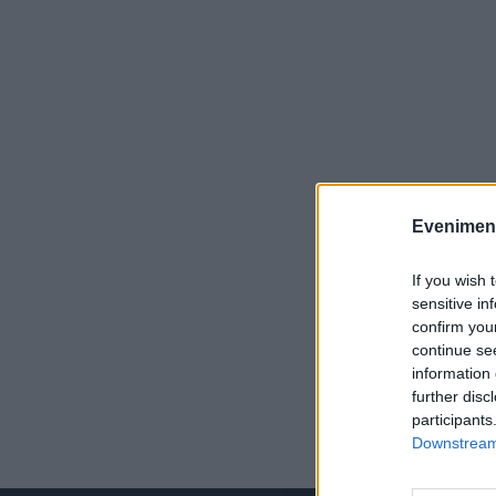
Evenimentu
If you wish 
sensitive in
confirm you
continue se
information 
further disc
participants
Downstream 