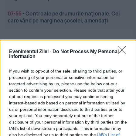
07:55
-
Controale pe drumurile naționale. Cei
care vând pe marginea șoselei, amendați
Evenimentul Zilei -
Do Not Process My Personal
Information
If you wish to opt-out of the sale, sharing to third parties, or
Linkuri utile
processing of your personal or sensitive information for
targeted advertising by us, please use the below opt-out
section to confirm your selection. Please note that after your
opt-out request is processed you may continue seeing
Cel mai bun portal de stiri!
interest-based ads based on personal information utilized by
us or personal information disclosed to third parties prior to
Evenimentul Zilei este o publicație multimedia, dedicată
your opt-out. You may separately opt-out of the further
celor care apreciază știrile corecte, obiective și
disclosure of your personal information by third parties on the
relevante din toate domeniile de activitate
IAB’s list of downstream participants. This information may
also be disclosed by us to third parties on the
IAB’s List of