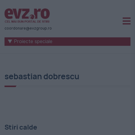
Știri
naționale
coordonare@evzgroup.ro
și
▼ Proiecte speciale
internaționale
|
România
sebastian dobrescu
-
Evenimentul
Zilei
Stiri calde