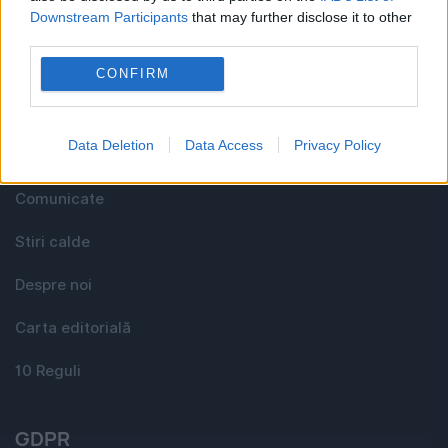
Downstream Participants
that may further disclose it to other
Utile
third parties.
CONFIRM
Media KIT
Data Deletion
Data Access
Privacy Policy
Contact
Comunicate
Stiri calde
Despre noi
Carta editorială
10 Reguli
GDPR