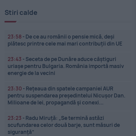
Stiri calde
23:58
-
De ce au românii o pensie mică, deși
plătesc printre cele mai mari contribuții din UE
23:43
-
Seceta de pe Dunăre aduce câștiguri
uriașe pentru Bulgaria. România importă masiv
energie de la vecini
23:30
-
Rețeaua din spatele campaniei AUR
pentru suspendarea președintelui Nicușor Dan.
Milioane de lei, propagandă și conexi...
23:23
-
Radu Miruță: „Se termină astăzi
scufundarea celor două barje, sunt măsuri de
siguranţă”