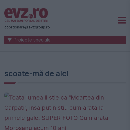
Știri
naționale
coordonare@evzgroup.ro
și
▼ Proiecte speciale
internaționale
|
România
scoate-mă de aici
-
Evenimentul
Zilei