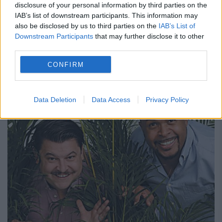
disclosure of your personal information by third parties on the
IAB’s list of downstream participants. This information may
Mihai Trăistariu este unul dintre concurenţii
also be disclosed by us to third parties on the
IAB’s List of
show-ului „Sunt celebru, scoate-mă de aici”,
Downstream Participants
that may further disclose it to other
third parties.
care a debutat luni la Pro TV. Nu toţi
CONFIRM
prietenii cântăreţului cred că artistul se află
acum în...
Data Deletion
Data Access
Privacy Policy