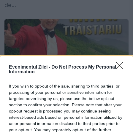
de...
Evenimentul Zilei -
Do Not Process My Personal
Information
If you wish to opt-out of the sale, sharing to third parties, or
processing of your personal or sensitive information for
targeted advertising by us, please use the below opt-out
Mihai Trăistariu, prins cu minciuna?
section to confirm your selection. Please note that after your
„Daca tu esti in Africa ... eu sunt Mihai
opt-out request is processed you may continue seeing
interest-based ads based on personal information utilized by
Viteazu!”
us or personal information disclosed to third parties prior to
your opt-out. You may separately opt-out of the further
18 FEBRUARIE 2015