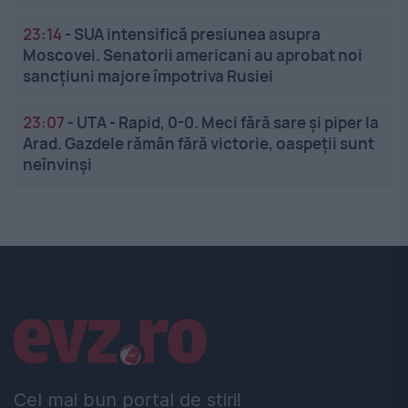
23:14
-
SUA intensifică presiunea asupra
Moscovei. Senatorii americani au aprobat noi
sancțiuni majore împotriva Rusiei
23:07
-
UTA - Rapid, 0-0. Meci fără sare și piper la
Arad. Gazdele rămân fără victorie, oaspeții sunt
neînvinși
Linkuri utile
Cel mai bun portal de stiri!