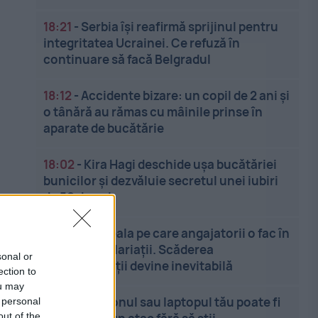
18:21
-
Serbia își reafirmă sprijinul pentru
integritatea Ucrainei. Ce refuză în
continuare să facă Belgradul
18:12
-
Accidente bizare: un copil de 2 ani și
o tânără au rămas cu mâinile prinse în
aparate de bucătărie
18:02
-
Kira Hagi deschide ușa bucătăriei
bunicilor și dezvăluie secretul unei iubiri
de 50 de ani
17:53
-
Greșeala pe care angajatorii o fac în
relația cu salariații. Scăderea
sonal or
productivității devine inevitabilă
ection to
ou may
17:43
-
Telefonul sau laptopul tău poate fi
 personal
out of the