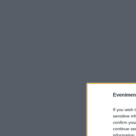
Evenimentu
If you wish 
sensitive in
confirm you
continue se
information 