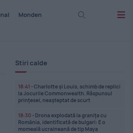
onal
Monden
Stiri calde
18:41
-
Charlotte și Louis, schimb de replici
la Jocurile Commonwealth. Răspunsul
prințesei, neașteptat de scurt
18:30
-
Drona explodată la granița cu
România, identificată de bulgari: E o
momeală ucraineană de tip Maya