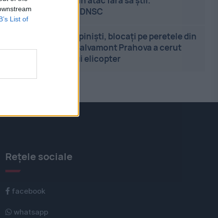
folosit într-un atac fără să știi.
 downstream
Avertisment DNSC
B’s List of
17:34
-
Doi alpiniști, blocați pe peretele din
Valea Albă. Salvamont Prahova a cerut
sprijinul unui elicopter
Rețele sociale
facebook
whatsapp