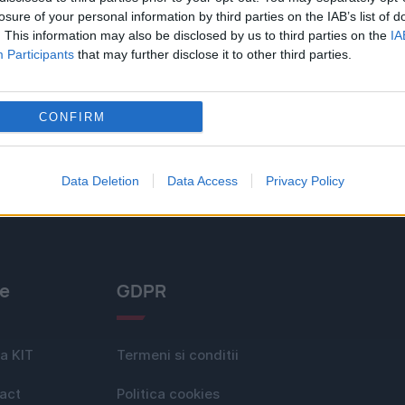
losure of your personal information by third parties on the IAB’s list of
. This information may also be disclosed by us to third parties on the
IA
Participants
that may further disclose it to other third parties.
CONFIRM
Data Deletion
Data Access
Privacy Policy
le
GDPR
a KIT
Termeni si conditii
act
Politica cookies