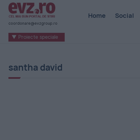
Știri
Home
Social
naționale
coordonare@evzgroup.ro
și
▼ Proiecte speciale
internaționale
|
România
santha david
-
Evenimentul
Zilei