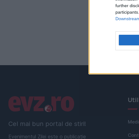
further disc
participants
Downstream 
Linkuri utile
Uti
Medi
Cel mai bun portal de stiri!
Cont
Evenimentul Zilei este o publicație