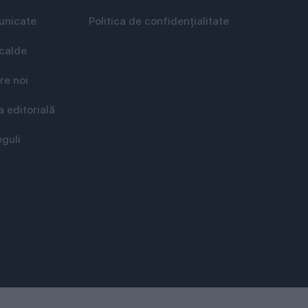
nicate
Politica de confidențialitate
 calde
re noi
a editorială
eguli