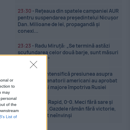
23:30
-
Rețeaua din spatele campaniei AUR
pentru suspendarea președintelui Nicușor
Dan. Milioane de lei, propagandă și
conexi...
23:23
-
Radu Miruță: „Se termină astăzi
scufundarea celor două barje, sunt măsuri
de siguranţă”
23:14
-
SUA intensifică presiunea asupra
Moscovei. Senatorii americani au aprobat
sonal or
ection to
noi sancțiuni majore împotriva Rusiei
ou may
 personal
23:07
-
UTA - Rapid, 0-0. Meci fără sare și
out of the
piper la Arad. Gazdele rămân fără victorie,
 downstream
oaspeții sunt neînvinși
B’s List of