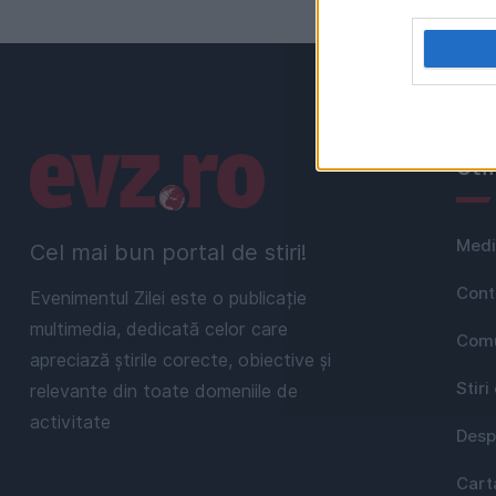
Linkuri utile
Uti
Medi
Cel mai bun portal de stiri!
Cont
Evenimentul Zilei este o publicație
multimedia, dedicată celor care
Comu
apreciază știrile corecte, obiective și
Stiri
relevante din toate domeniile de
activitate
Desp
Cart