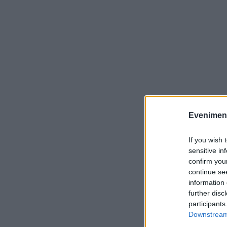
Evenimentu
If you wish 
sensitive in
confirm you
continue se
information 
further disc
participants
Downstream 