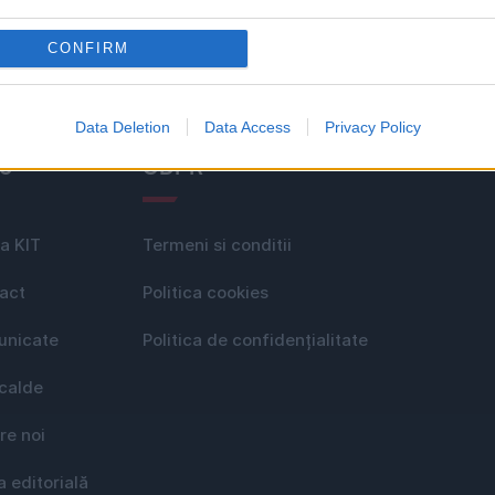
CONFIRM
Data Deletion
Data Access
Privacy Policy
le
GDPR
a KIT
Termeni si conditii
act
Politica cookies
nicate
Politica de confidențialitate
 calde
re noi
a editorială