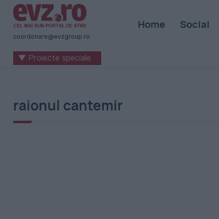
Știri
Home
Social
naționale
coordonare@evzgroup.ro
și
▼ Proiecte speciale
internaționale
|
România
raionul cantemir
-
Evenimentul
Zilei