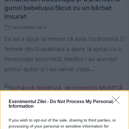
gunoi bebeluşul făcut cu un bărbat
însurat
7 DECEMBRIE 2014
Ea nu a spus la nimeni că este însărcinată O
femeie din Guadelupa a ajuns la spital cu o
hemoragie puternică. Medicii i-au acordat
primul ajutor şi i-au salvat viaţa....
Evenimentul Zilei -
Do Not Process My Personal
Information
Româncă dispărută, descoperită
MOARTĂ într-o pubelă din Marea
If you wish to opt-out of the sale, sharing to third parties, or
processing of your personal or sensitive information for