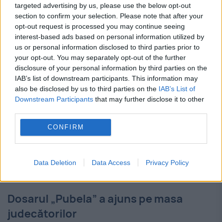
Britanie
targeted advertising by us, please use the below opt-out
section to confirm your selection. Please note that after your
7 DECEMBRIE 2014
opt-out request is processed you may continue seeing
interest-based ads based on personal information utilized by
Poliţia britanică a descoperit vineri cadavrul
us or personal information disclosed to third parties prior to
unei femei într-o pubelă din oraşul West
your opt-out. You may separately opt-out of the further
disclosure of your personal information by third parties on the
Bromwich, în comitatul West Midlands,
IAB’s list of downstream participants. This information may
also be disclosed by us to third parties on the
IAB’s List of
autoritățile presupunând că este vorba
Downstream Participants
that may further disclose it to other
despre o româncă dată dispărută luna
third parties.
trecută,...
CONFIRM
Data Deletion
Data Access
Privacy Policy
Dosarul „Pubela” a ajuns pe masa
judecătorilor