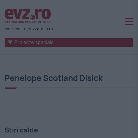
Știri
naționale
coordonare@evzgroup.ro
și
▼ Proiecte speciale
internaționale
|
România
Penelope Scotland Disick
-
Evenimentul
Zilei
Stiri calde