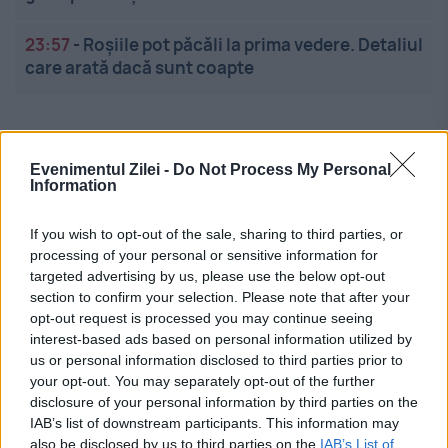
23:57
-
Roșiile pot păcăli la prima vedere. Detaliul
care arată dacă sunt coapte
Evenimentul Zilei -
Do Not Process My Personal
Information
If you wish to opt-out of the sale, sharing to third parties, or
Linkuri utile
processing of your personal or sensitive information for
targeted advertising by us, please use the below opt-out
section to confirm your selection. Please note that after your
opt-out request is processed you may continue seeing
Cel mai bun portal de stiri!
interest-based ads based on personal information utilized by
us or personal information disclosed to third parties prior to
Evenimentul Zilei este o publicație multimedia, dedicată
your opt-out. You may separately opt-out of the further
celor care apreciază știrile corecte, obiective și
disclosure of your personal information by third parties on the
relevante din toate domeniile de activitate
IAB’s list of downstream participants. This information may
also be disclosed by us to third parties on the
IAB’s List of