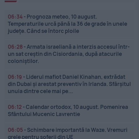
06:34
-
Prognoza meteo, 10 august.
Temperaturile urcă până la 36 de grade în unele
județe. Când se întorc ploile
06:28
-
Armata israeliană a interzis accesul într-
un sat creștin din Cisiordania, după atacurile
coloniștilor.
06:19
-
Liderul mafiot Daniel Kinahan, extrădat
din Dubai și arestat preventiv în Irlanda. Sfârșitul
unuia dintre cele mai pe...
06:12
-
Calendar ortodox, 10 august. Pomenirea
Sfântului Mucenic Lavrentie
06:05
-
Schimbare importantă la Waze. Vremuri
grele pentru șoferii din UE