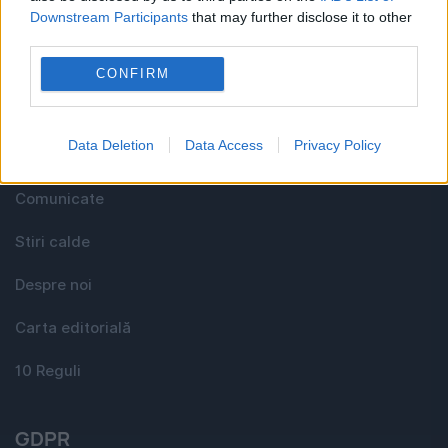
Downstream Participants
that may further disclose it to other
Utile
third parties.
CONFIRM
Media KIT
Data Deletion
Data Access
Privacy Policy
Contact
Comunicate
Stiri calde
Despre noi
Carta editorială
10 Reguli
GDPR