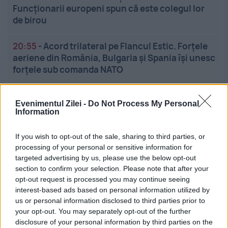
Funcționarii europeni spun că este colegul lor
de birou
20:55
-
Acord trilateral pe Flancul Estic. Forțele
aeriene din România, Bulgaria și Spania își unesc
forțele sub comanda NATO
Evenimentul Zilei -
Do Not Process My Personal
Information
If you wish to opt-out of the sale, sharing to third parties, or
processing of your personal or sensitive information for
targeted advertising by us, please use the below opt-out
Linkuri utile
section to confirm your selection. Please note that after your
opt-out request is processed you may continue seeing
interest-based ads based on personal information utilized by
Cel mai bun portal de stiri!
us or personal information disclosed to third parties prior to
your opt-out. You may separately opt-out of the further
Evenimentul Zilei este o publicație multimedia, dedicată
disclosure of your personal information by third parties on the