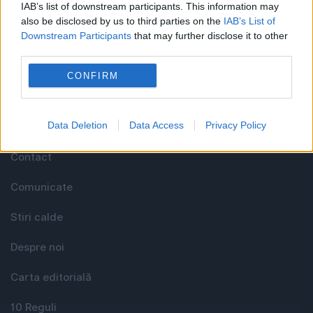
IAB’s list of downstream participants. This information may
celor care apreciază știrile corecte, obiective și
also be disclosed by us to third parties on the
IAB’s List of
relevante din toate domeniile de activitate
Downstream Participants
that may further disclose it to other
third parties.
Utile
CONFIRM
Data Deletion
Data Access
Privacy Policy
Media KIT
Contact
Comunicate
Stiri calde
Despre noi
Carta editorială
10 Reguli