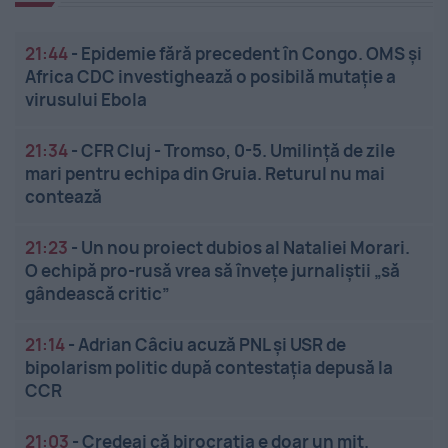
21:44
-
Epidemie fără precedent în Congo. OMS și
Africa CDC investighează o posibilă mutație a
virusului Ebola
21:34
-
CFR Cluj - Tromso, 0-5. Umilință de zile
mari pentru echipa din Gruia. Returul nu mai
contează
21:23
-
Un nou proiect dubios al Nataliei Morari.
O echipă pro-rusă vrea să înveţe jurnaliştii „să
gândească critic”
21:14
-
Adrian Câciu acuză PNL și USR de
bipolarism politic după contestația depusă la
CCR
21:03
-
Credeai că birocrația e doar un mit.