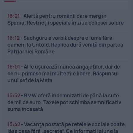
16:21
-
Alertă pentru românii care merg în
Spania. Restricții speciale în ziua eclipsei solare
16:12
-
Sadhguru a vorbit despre o lume fără
oameni la Untold. Replica dură venită din partea
Patriarhiei Române
16:01
-
AI le ușurează munca angajaților, dar de
ce nu primesc mai multe zile libere. Răspunsul
unui șef de la Meta
15:52
-
BMW oferă indemnizații de până la sute
de mii de euro. Taxele pot schimba semnificativ
suma încasată
15:42
-
Vacanța postată pe rețelele sociale poate
lăsa casa fără „secrete”. Ce informații ajung la