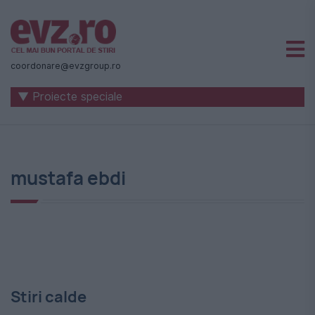
Știri
naționale
coordonare@evzgroup.ro
și
▼ Proiecte speciale
internaționale
|
România
mustafa ebdi
-
Evenimentul
Zilei
Stiri calde