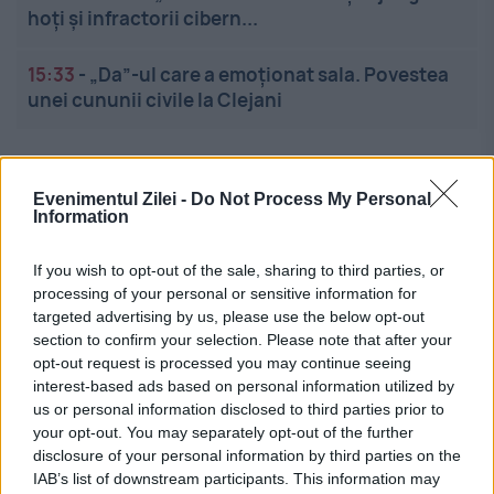
hoți și infractorii cibern...
15:33
-
„Da”-ul care a emoționat sala. Povestea
unei cununii civile la Clejani
Evenimentul Zilei -
Do Not Process My Personal
Information
If you wish to opt-out of the sale, sharing to third parties, or
Linkuri utile
processing of your personal or sensitive information for
targeted advertising by us, please use the below opt-out
section to confirm your selection. Please note that after your
opt-out request is processed you may continue seeing
Cel mai bun portal de stiri!
interest-based ads based on personal information utilized by
us or personal information disclosed to third parties prior to
Evenimentul Zilei este o publicație multimedia, dedicată
your opt-out. You may separately opt-out of the further
disclosure of your personal information by third parties on the
celor care apreciază știrile corecte, obiective și
IAB’s list of downstream participants. This information may
relevante din toate domeniile de activitate