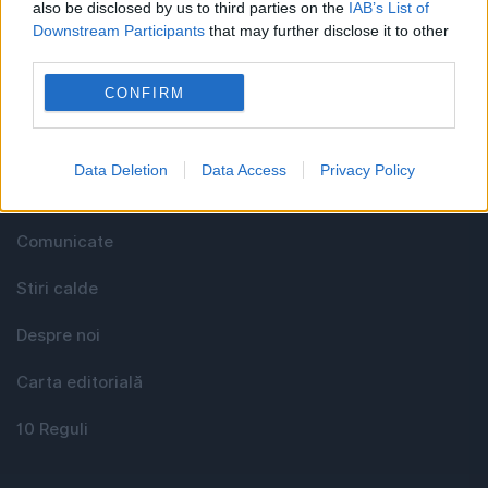
also be disclosed by us to third parties on the
IAB’s List of
Downstream Participants
that may further disclose it to other
third parties.
Utile
CONFIRM
Media KIT
Data Deletion
Data Access
Privacy Policy
Contact
Comunicate
Stiri calde
Despre noi
Carta editorială
10 Reguli