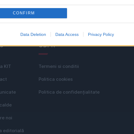
CONFIRM
Data Deletion
Data Access
Privacy Policy
le
GDPR
a KIT
Termeni si conditii
act
Politica cookies
nicate
Politica de confidențialitate
 calde
re noi
a editorială