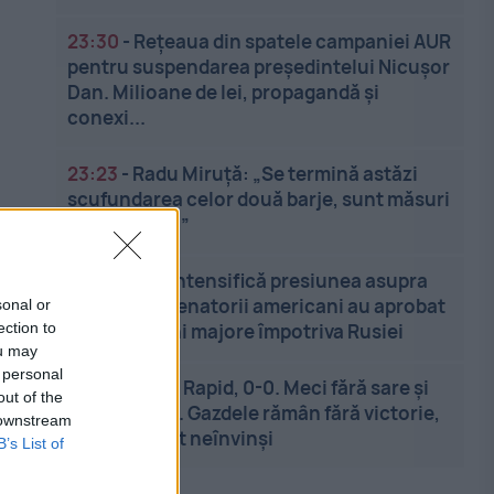
23:30
-
Rețeaua din spatele campaniei AUR
pentru suspendarea președintelui Nicușor
Dan. Milioane de lei, propagandă și
conexi...
23:23
-
Radu Miruță: „Se termină astăzi
scufundarea celor două barje, sunt măsuri
de siguranţă”
23:14
-
SUA intensifică presiunea asupra
Moscovei. Senatorii americani au aprobat
sonal or
ection to
noi sancțiuni majore împotriva Rusiei
ou may
 personal
23:07
-
UTA - Rapid, 0-0. Meci fără sare și
out of the
piper la Arad. Gazdele rămân fără victorie,
 downstream
oaspeții sunt neînvinși
B’s List of