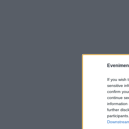
Evenimentu
If you wish 
sensitive in
confirm you
continue se
information 
further disc
participants
Downstream 