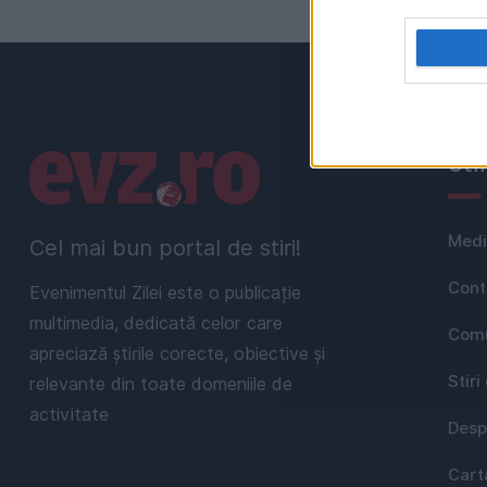
Linkuri utile
Uti
Medi
Cel mai bun portal de stiri!
Cont
Evenimentul Zilei este o publicație
multimedia, dedicată celor care
Comu
apreciază știrile corecte, obiective și
Stiri
relevante din toate domeniile de
activitate
Desp
Cart