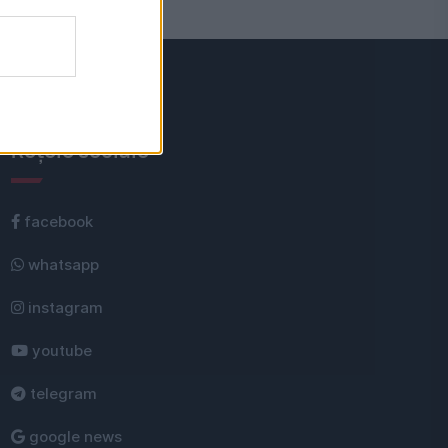
Rețele sociale
facebook
whatsapp
instagram
youtube
telegram
google news