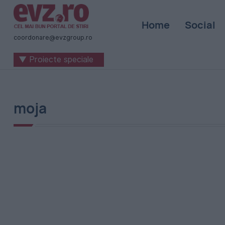
Știri
Home
Social
naționale
coordonare@evzgroup.ro
și
▼ Proiecte speciale
internaționale
|
România
moja
-
Evenimentul
Zilei