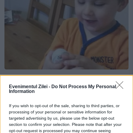
De-a râsul-plânsul! Ce „surpriză” a
descoperit un băieţel într-un ou de
Evenimentul Zilei -
Do Not Process My Personal
Information
ciocolată. Adulţii ar fi fost fericiţi...
If you wish to opt-out of the sale, sharing to third parties, or
1 IUNIE 2016
processing of your personal or sensitive information for
targeted advertising by us, please use the below opt-out
Deserturile cu surprize sunt preferatele
section to confirm your selection. Please note that after your
copiilor, iar un băieţel din Irlanda din Nord
opt-out request is processed you may continue seeing