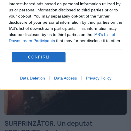
interest-based ads based on personal information utilized by
nu face excepţie. Acesta a primit de Ziua
us or personal information disclosed to third parties prior to
your opt-out. You may separately opt-out of the further
Copilului un ou de ciocolată care conţinea,
disclosure of your personal information by third parties on the
ei bine,...
IAB’s list of downstream participants. This information may
also be disclosed by us to third parties on the
IAB’s List of
Downstream Participants
that may further disclose it to other
third parties.
CONFIRM
Data Deletion
Data Access
Privacy Policy
SURPRINZĂTOR. Un deputat