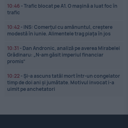
10:46
-
Trafic blocat pe A1. O mașină a luat foc în
trafic
10:42
-
INS: Comerțul cu amănuntul, creștere
modestă în iunie. Alimentele trag piața în jos
10:31
-
Dan Andronic, analiză pe averea Mirabelei
Grădinaru: „N-am găsit imperiul financiar
promis”
10:22
-
Și-a ascuns tatăl mort într-un congelator
timp de doi ani și jumătate. Motivul invocat i-a
uimit pe anchetatori